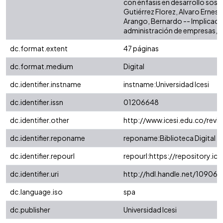
con énfasis en desarrollo sost
Gutiérrez Florez, Alvaro Ernes
Arango, Bernardo -- Implicacio
administración de empresas, Ha
dc.format.extent
47 páginas
dc.format.medium
Digital
dc.identifier.instname
instname:Universidad Icesi
dc.identifier.issn
01206648
dc.identifier.other
http://www.icesi.edu.co/revis
dc.identifier.reponame
reponame:Biblioteca Digital
dc.identifier.repourl
repourl:https://repository.ice
dc.identifier.uri
http://hdl.handle.net/10906
dc.language.iso
spa
dc.publisher
Universidad Icesi