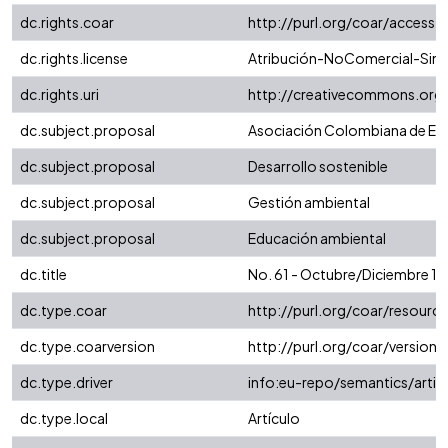
dc.rights.coar
http://purl.org/coar/access_
dc.rights.license
Atribución-NoComercial-SinDe
dc.rights.uri
http://creativecommons.org/
dc.subject.proposal
Asociación Colombiana de Esc
dc.subject.proposal
Desarrollo sostenible
dc.subject.proposal
Gestión ambiental
dc.subject.proposal
Educación ambiental
dc.title
No. 61 - Octubre/Diciembre 1
dc.type.coar
http://purl.org/coar/resour
dc.type.coarversion
http://purl.org/coar/versio
dc.type.driver
info:eu-repo/semantics/artic
dc.type.local
Artículo