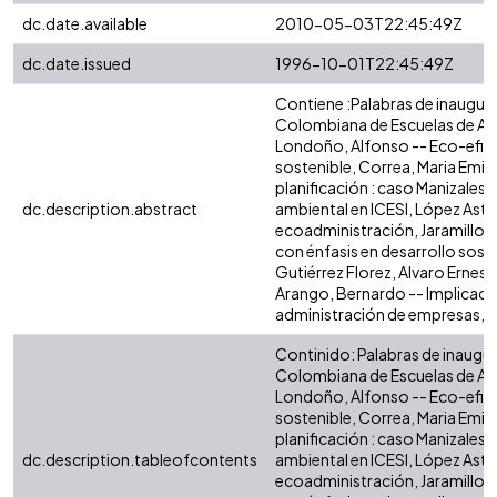
dc.date.available
2010-05-03T22:45:49Z
dc.date.issued
1996-10-01T22:45:49Z
Contiene :Palabras de inaugu
Colombiana de Escuelas de Adm
Londoño, Alfonso -- Eco-eficie
sostenible, Correa, Maria Emil
planificación : caso Manizales
dc.description.abstract
ambiental en ICESI, López Astud
ecoadministración, Jaramillo A
con énfasis en desarrollo sost
Gutiérrez Florez, Alvaro Ernes
Arango, Bernardo -- Implicacio
administración de empresas, Ha
Continido: Palabras de inaug
Colombiana de Escuelas de Adm
Londoño, Alfonso -- Eco-eficie
sostenible, Correa, Maria Emil
planificación : caso Manizales
dc.description.tableofcontents
ambiental en ICESI, López Astud
ecoadministración, Jaramillo A