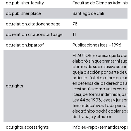
dc.publisher.faculty
Facultad de Ciencias Administ
dc.publisher.place
Santiago de Cali
dc.relation.citationendpage
78
dc.relation.citationstartpage
11
dc.relation.ispartof
Publicaciones Icesi - 1996
EL AUTOR, expresa que la obra o
elaboró sin quebrantar ni supla
obra es de su exclusiva autoría
queja o acción por parte de un 
artículo, folleto o libro en cue
en defensa de los derechos aqu
dc.rights
Icesi actúa como un tercero de 
Icesi, de forma indefinida, para
Ley 44 de 1993, leyes y jurispr
fines educativos Toda persona 
electrónico podrá copiar aparte
del trabajo y el autor.
dc.rights.accessrights
info:eu-repo/semantics/ope