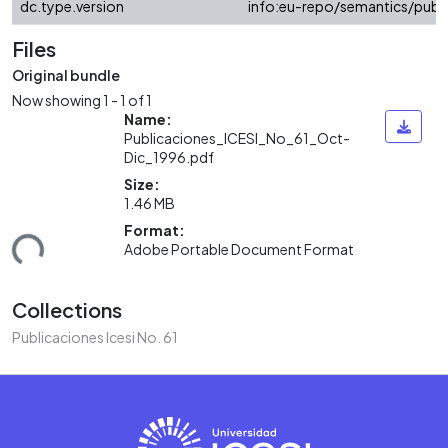
dc.type.version
info:eu-repo/semantics/publ
Files
Original bundle
Now showing
1 - 1 of 1
Name:
Publicaciones_ICESI_No_61_Oct-
Dic_1996.pdf
Size:
1.46 MB
Format:
ding...
Adobe Portable Document Format
Collections
Publicaciones Icesi No. 61