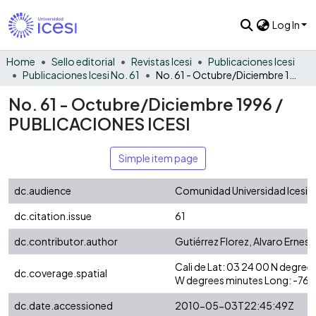
Log In
Home
Sello editorial
Revistas Icesi
Publicaciones Icesi
Publicaciones Icesi No. 61
No. 61 - Octubre/Diciembre 1996 / PUBLICACIONES ICESI
No. 61 - Octubre/Diciembre 1996 /
PUBLICACIONES ICESI
Simple item page
dc.audience
Comunidad Universidad Icesi
dc.citation.issue
61
dc.contributor.author
Gutiérrez Florez, Alvaro Ernes
Cali de Lat: 03 24 00 N degre
dc.coverage.spatial
W degrees minutes Long: -76
dc.date.accessioned
2010-05-03T22:45:49Z