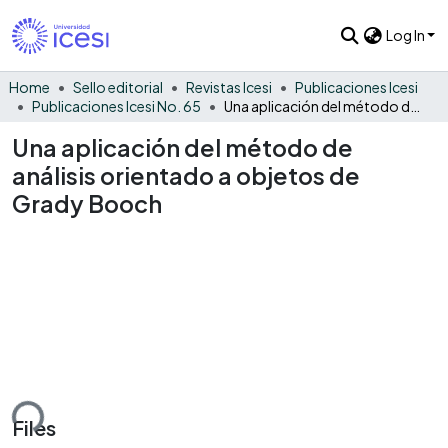
Log In
Home
Sello editorial
Revistas Icesi
Publicaciones Icesi
Publicaciones Icesi No. 65
Una aplicación del método de análisis orientado a objetos de Grady Booch
Una aplicación del método de
análisis orientado a objetos de
Grady Booch
ding...
Files