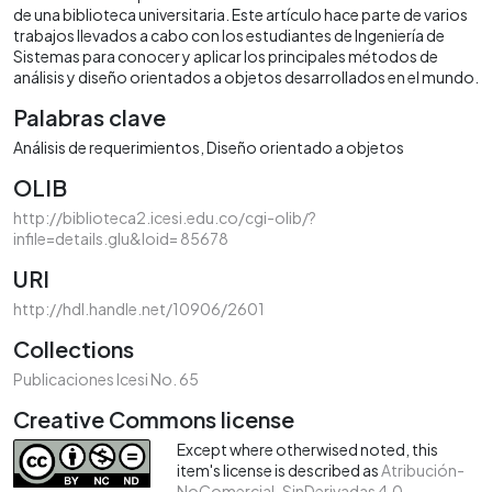
de una biblioteca universitaria. Este artículo hace parte de varios
trabajos llevados a cabo con los estudiantes de Ingeniería de
Sistemas para conocer y aplicar los principales métodos de
análisis y diseño orientados a objetos desarrollados en el mundo.
Palabras clave
Análisis de requerimientos
Diseño orientado a objetos
OLIB
http://biblioteca2.icesi.edu.co/cgi-olib/?
infile=details.glu&loid= 85678
URI
http://hdl.handle.net/10906/2601
Collections
Publicaciones Icesi No. 65
Creative Commons license
Except where otherwised noted, this
item's license is described as
Atribución-
NoComercial-SinDerivadas 4.0