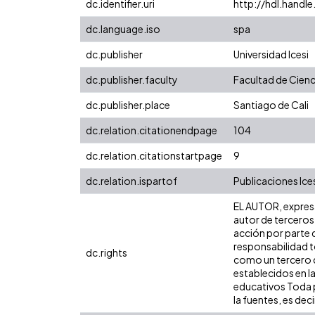
dc.identifier.uri
http://hdl.handl
dc.language.iso
spa
dc.publisher
Universidad Icesi
dc.publisher.faculty
Facultad de Cienc
dc.publisher.place
Santiago de Cali
dc.relation.citationendpage
104
dc.relation.citationstartpage
9
dc.relation.ispartof
Publicaciones Ice
EL AUTOR, expresa 
autor de terceros,
acción por parte d
responsabilidad to
dc.rights
como un tercero de
establecidos en la
educativos Toda p
la fuentes, es decir