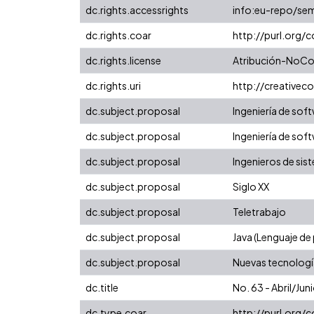
dc.rights.accessrights
info:eu-repo/se
dc.rights.coar
http://purl.org/
dc.rights.license
Atribución-NoCom
dc.rights.uri
http://creative
dc.subject.proposal
Ingeniería de sof
dc.subject.proposal
Ingeniería de sof
dc.subject.proposal
Ingenieros de sis
dc.subject.proposal
Siglo XX
dc.subject.proposal
Teletrabajo
dc.subject.proposal
Java (Lenguaje d
dc.subject.proposal
Nuevas tecnologí
dc.title
No. 63 - Abril/Ju
dc.type.coar
http://purl.org/