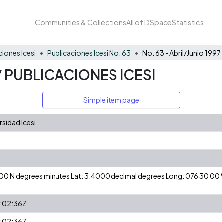
Communities & Collections
All of DSpace
Statistics
ciones Icesi
Publicaciones Icesi No. 63
7 / PUBLICACIONES ICESI
Simple item page
sidad Icesi
24 00 N degrees minutes Lat: 3.4000 decimal degrees Long: 076 30 0
:02:36Z
:02:36Z