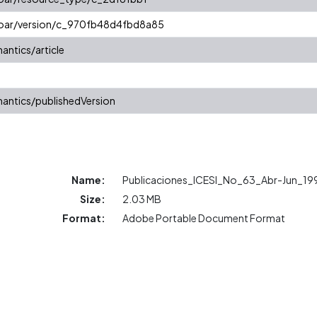
/coar/version/c_970fb48d4fbd8a85
antics/article
antics/publishedVersion
Name:
Publicaciones_ICESI_No_63_Abr-Jun_19
Size:
2.03 MB
Format:
Adobe Portable Document Format