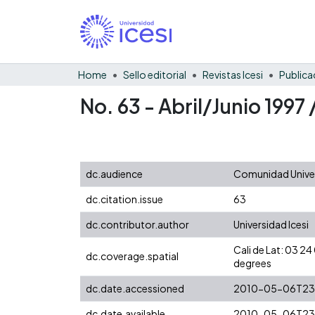
Home
Sello editorial
Revistas Icesi
Publica
No. 63 - Abril/Junio 199
dc.audience
Comunidad Univer
dc.citation.issue
63
dc.contributor.author
Universidad Icesi
Cali de Lat: 03 
dc.coverage.spatial
degrees
dc.date.accessioned
2010-05-06T23
dc.date.available
2010-05-06T23