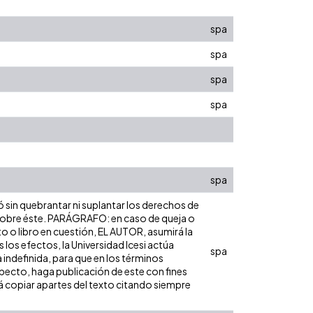
spa
spa
spa
spa
spa
ó sin quebrantar ni suplantar los derechos de
dad sobre éste. PARÁGRAFO: en caso de queja o
to o libro en cuestión, EL AUTOR, asumirá la
los efectos, la Universidad Icesi actúa
spa
 indefinida, para que en los términos
especto, haga publicación de este con fines
á copiar apartes del texto citando siempre