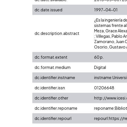
dc.date.issued
1997-04-01
¿Es la ingeniería
sistemas frente al
Meza, Grace Alexa
dc.description.abstract
; Villegas, Pablo
Zamorano, Juan Ca
Osorio, Gustavo Ad
dc.format.extent
60 p.
dc.format.medium
Digital
dc.identifier.instname
instname:Universi
dc.identifier.issn
01206648
dc.identifier.other
http://www.icesi
dc.identifier.reponame
reponame:Bibliot
dc.identifier.repourl
repourl:https://r