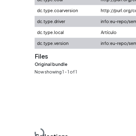
dc.type.coarversion
http://purl.org
dc.type.driver
info:eu-repo/sem
dc.type.local
Artículo
dc.type.version
info:eu-repo/sem
Files
Original bundle
Now showing
1 - 1 of 1