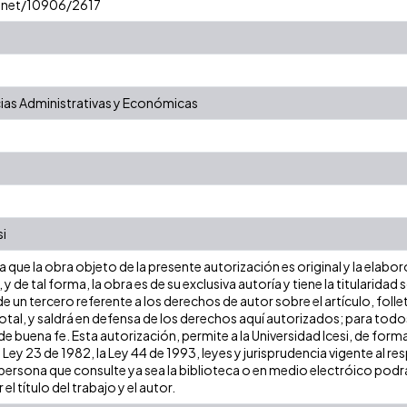
e.net/10906/2617
ias Administrativas y Económicas
si
que la obra objeto de la presente autorización es original y la elabor
 y de tal forma, la obra es de su exclusiva autoría y tiene la titulari
e un tercero referente a los derechos de autor sobre el artículo, folle
tal, y saldrá en defensa de los derechos aquí autorizados; para todos 
 buena fe. Esta autorización, permite a la Universidad Icesi, de forma
 Ley 23 de 1982, la Ley 44 de 1993, leyes y jurisprudencia vigente al r
ersona que consulte ya sea la biblioteca o en medio electróico podr
 el título del trabajo y el autor.