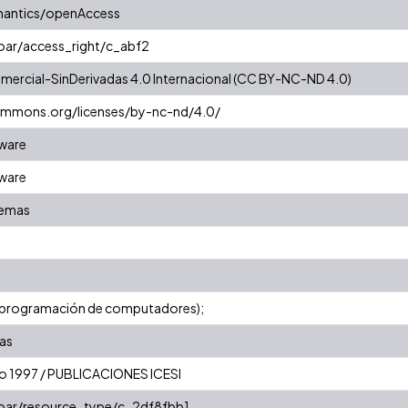
mantics/openAccess
coar/access_right/c_abf2
ercial-SinDerivadas 4.0 Internacional (CC BY-NC-ND 4.0)
commons.org/licenses/by-nc-nd/4.0/
tware
tware
temas
e programación de computadores);
as
nio 1997 / PUBLICACIONES ICESI
coar/resource_type/c_2df8fbb1