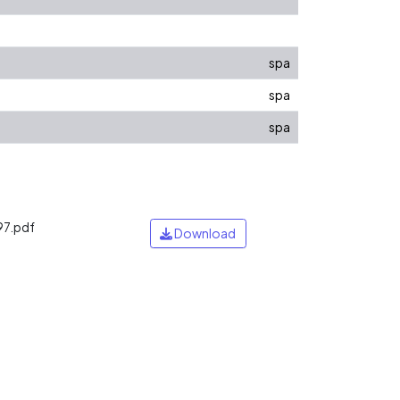
spa
spa
spa
97.pdf
Download