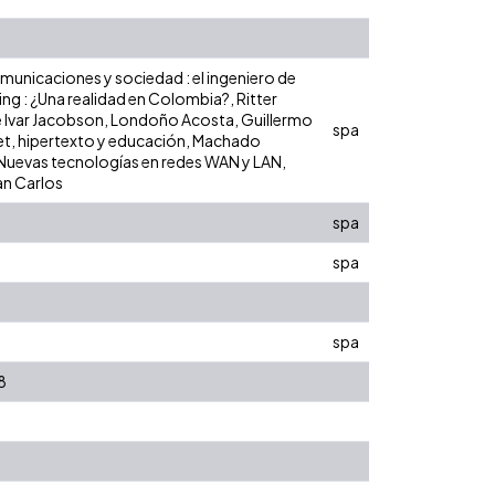
municaciones y sociedad : el ingeniero de
ting : ¿Una realidad en Colombia?, Ritter
de Ivar Jacobson, Londoño Acosta, Guillermo
spa
rnet, hipertexto y educación, Machado
 Nuevas tecnologías en redes WAN y LAN,
an Carlos
spa
spa
spa
8