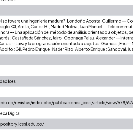
 del software una ingeniería madura?, Londoño Acosta, Guillermo -- Co
 siglo XXI, Ardila, Carlos H. ; Madrid Molina, Juan Manuel -- Telecommu
ndra -- Una aplicación del método de análisis orientado a objetos, 
 Andrés ; Castañeda Sánchez, Jairo ; Obonaga Palau, Alexander -- Inte
rlos -- Java y la programación orientada a objetos, Gamess, Eric --
olfo ; Gil, Pedro Enrique ; Nader Rizo, Alberto Enrique ; Sandoval, Ju
dad Icesi
.edu.co/revistas/index.php/publicaciones_icesi/article/view/678/67
eca Digital
epository.icesi.edu.co/