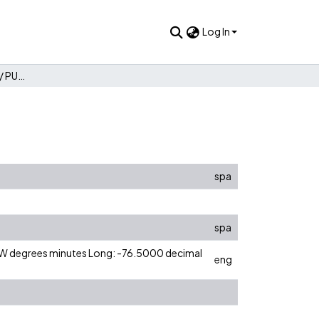
Log In
No. 63 - Abril/Junio 1997 / PUBLICACIONES ICESI
spa
spa
0 W degrees minutes Long: -76.5000 decimal
eng