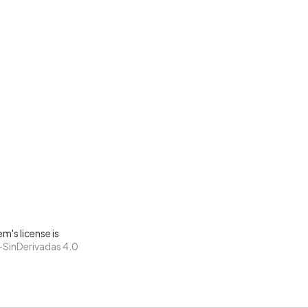
m's license is
SinDerivadas 4.0