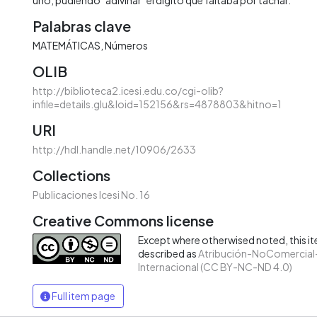
Palabras clave
MATEMÁTICAS
Números
OLIB
http://biblioteca2.icesi.edu.co/cgi-olib?
infile=details.glu&loid=152156&rs=4878803&hitno=1
URI
http://hdl.handle.net/10906/2633
Collections
Publicaciones Icesi No. 16
Creative Commons license
Except where otherwised noted, this ite
described as
Atribución-NoComercial-
Internacional (CC BY-NC-ND 4.0)
Full item page