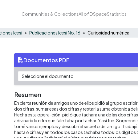
Communities & Collections
All of DSpace
Statistics
ciones Icesi
Publicaciones Icesi No. 16
Curiosidad numérica
Documentos PDF
Resumen
En cierta reunión de amigos uno de ellos pidió al grupo escrib
dos cifras, sumar esas dos cifras y restar la suma obtenida del
Hecha esta opera· ción, pidió que tachara una de las dos cifras 
adivinaría la cifra que falo taba por tachar. Y así fue. Sorpernd
tomé varios ejemplos y descubrí el secreto del amigo. Trabaj
hasta 6 cifras y en todos los casos tachaba todos los dlgitos 
uno, pudiendo "adivinar" el dígito que faltaba por tachar.