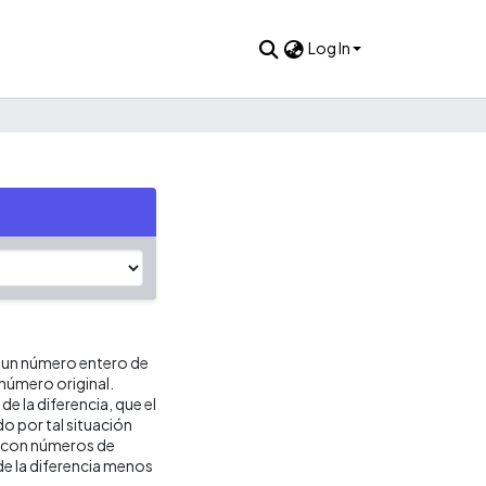
Log In
ir un número entero de
 número original.
de la diferencia, que el
ido por tal situación
é con números de
de la diferencia menos