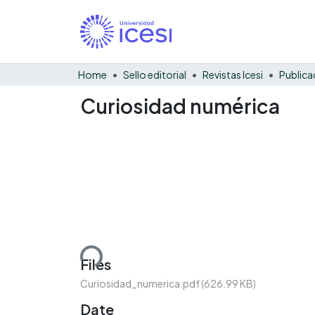
Home
Sello editorial
Revistas Icesi
Publica
Curiosidad numérica
Loading...
Files
Curiosidad_numerica.pdf
(626.99 KB)
Date