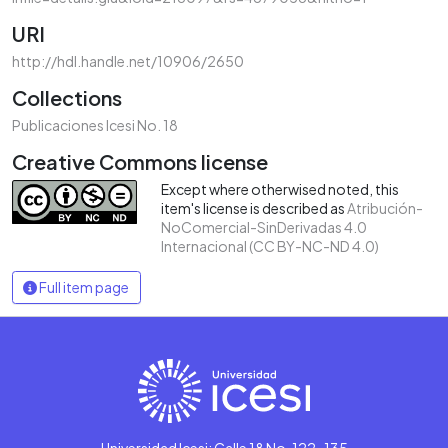
URI
http://hdl.handle.net/10906/2650
Collections
Publicaciones Icesi No. 18
Creative Commons license
Except where otherwised noted, this
item's license is described as
Atribución-
NoComercial-SinDerivadas 4.0
Internacional (CC BY-NC-ND 4.0)
Full item page
Universidad Icesi: Calle 18 No. 122-135