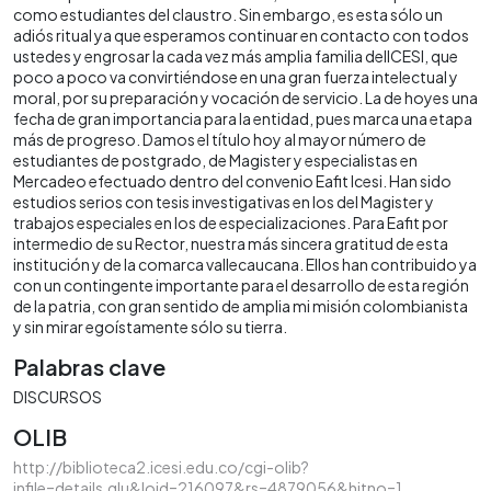
como estudiantes del claustro. Sin embargo, es esta sólo un
adiós ritual ya que esperamos continuar en contacto con todos
ustedes y engrosar la cada vez más amplia familia deIICESI, que
poco a poco va convirtiéndose en una gran fuerza intelectual y
moral, por su preparación y vocación de servicio. La de hoyes una
fecha de gran importancia para la entidad, pues marca una etapa
más de progreso. Damos el título hoy al mayor número de
estudiantes de postgrado, de Magister y especialistas en
Mercadeo efectuado dentro del convenio Eafit Icesi. Han sido
estudios serios con tesis investigativas en los del Magister y
trabajos especiales en los de especializaciones. Para Eafit por
intermedio de su Rector, nuestra más sincera gratitud de esta
institución y de la comarca vallecaucana. Ellos han contribuido ya
con un contingente importante para el desarrollo de esta región
de la patria, con gran sentido de amplia mi misión colombianista
y sin mirar egoístamente sólo su tierra.
Palabras clave
DISCURSOS
OLIB
http://biblioteca2.icesi.edu.co/cgi-olib?
infile=details.glu&loid=216097&rs=4879056&hitno=1