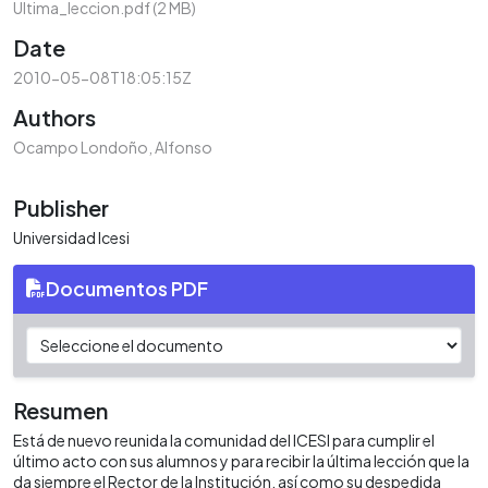
Ultima_leccion.pdf
(2 MB)
Date
2010-05-08T18:05:15Z
Authors
Ocampo Londoño, Alfonso
Publisher
Universidad Icesi
Documentos PDF
Resumen
Está de nuevo reunida la comunidad del ICESI para cumplir el
último acto con sus alumnos y para recibir la última lección que la
da siempre el Rector de la Institución, así como su despedida