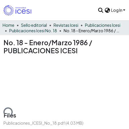
Log In
Home
Sello editorial
Revistas Icesi
Publicaciones Icesi
Publicaciones Icesi No. 18
No. 18 - Enero/Marzo 1986 / PUBLICACIONES ICESI
No. 18 - Enero/Marzo 1986 /
PUBLICACIONES ICESI
ding...
Files
Publicaciones_ICESI_No_18.pdf
(4.03 MB)