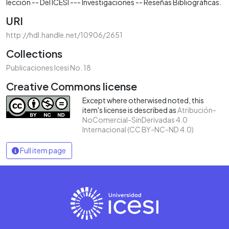
lección -- Del ICESI --- Investigaciones -- Reseñas Bibliográficas.
URI
http://hdl.handle.net/10906/2651
Collections
Publicaciones Icesi No. 18
Creative Commons license
Except where otherwised noted, this
item's license is described as
Atribución-
NoComercial-SinDerivadas 4.0
Internacional (CC BY-NC-ND 4.0)
Full item page