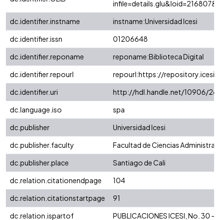
infile=details.glu&loid=216807
dc.identifier.instname
instname:Universidad Icesi
dc.identifier.issn
01206648
dc.identifier.reponame
reponame:Biblioteca Digital
dc.identifier.repourl
repourl:https://repository.icesi.
dc.identifier.uri
http://hdl.handle.net/10906/26
dc.language.iso
spa
dc.publisher
Universidad Icesi
dc.publisher.faculty
Facultad de Ciencias Administra
dc.publisher.place
Santiago de Cali
dc.relation.citationendpage
104
dc.relation.citationstartpage
91
dc.relation.ispartof
PUBLICACIONES ICESI, No. 30 - 