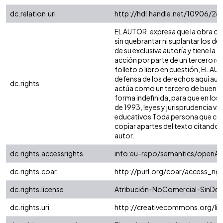
dc.relation.uri
http://hdl.handle.net/10906/26
EL AUTOR, expresa que la obra obje
sin quebrantar ni suplantar los de
de su exclusiva autoría y tiene la
acción por parte de un tercero ref
folleto o libro en cuestión, EL AU
defensa de los derechos aquí auto
dc.rights
actúa como un tercero de buena fe.
forma indefinida, para que en los 
de 1993, leyes y jurisprudencia vi
educativos Toda persona que cons
copiar apartes del texto citando si
autor.
dc.rights.accessrights
info:eu-repo/semantics/openAc
dc.rights.coar
http://purl.org/coar/access_rig
dc.rights.license
Atribución-NoComercial-SinDeri
dc.rights.uri
http://creativecommons.org/li