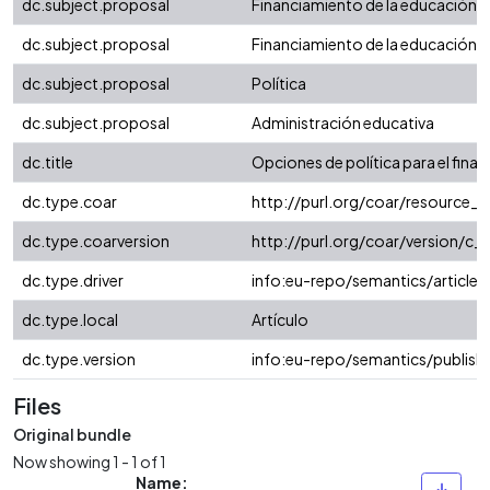
dc.subject.proposal
Financiamiento de la educación
dc.subject.proposal
Financiamiento de la educación s
dc.subject.proposal
Política
dc.subject.proposal
Administración educativa
dc.title
Opciones de política para el fina
dc.type.coar
http://purl.org/coar/resource_
dc.type.coarversion
http://purl.org/coar/version/
dc.type.driver
info:eu-repo/semantics/article
dc.type.local
Artículo
dc.type.version
info:eu-repo/semantics/publish
Files
Original bundle
Now showing
1 - 1 of 1
Name: