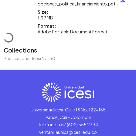
opciones_politica_financiamiento.pdf
Size:
1.99 MB
Loading...
Format:
Adobe Portable Document Format
Collections
Publicaciones Icesi No. 30
Universidad Icesi: Calle 18 No. 122-135
Pance, Cali - Colombia
Teléfono: +57 (602) 555 2334
ventanillaunica@icesi.edu.co