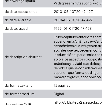
dc.coverage.spatial
W degrees minutes Long: -76.50
dc.date.accessioned
2010-05-10T20:47:42Z
dc.date.available
2010-05-10T20:47:42Z
dc.date.issued
1989-01-01T20:47:42Z
En los capítulos anteriores hemos
superior en la América y e~ Carib
económicos que influyen en su fi
sociales que se pueden encontrar 
la educación superior en los paíse
dc.description.abstract
sólo a los aspectos sociopolític
prácticos y la viabilidad de los 
debido a que se considera que el 
superior, que forma los dirigentes
para el progreso, económico y soc
dc.format.extent
13 páginas
dc.format.medium
Digital
http://biblioteca2.icesi.edu.co/c
dc.identifier.OLIB