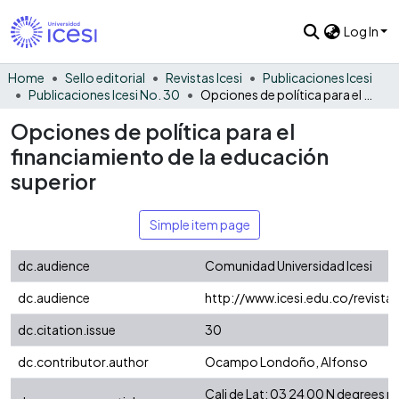
Log In
Home
Sello editorial
Revistas Icesi
Publicaciones Icesi
Publicaciones Icesi No. 30
Opciones de política para el financiamiento de la educación superior
Opciones de política para el
financiamiento de la educación
superior
Simple item page
dc.audience
Comunidad Universidad Icesi
dc.audience
http://www.icesi.edu.co/revista
dc.citation.issue
30
dc.contributor.author
Ocampo Londoño, Alfonso
Cali de Lat: 03 24 00 N degrees 