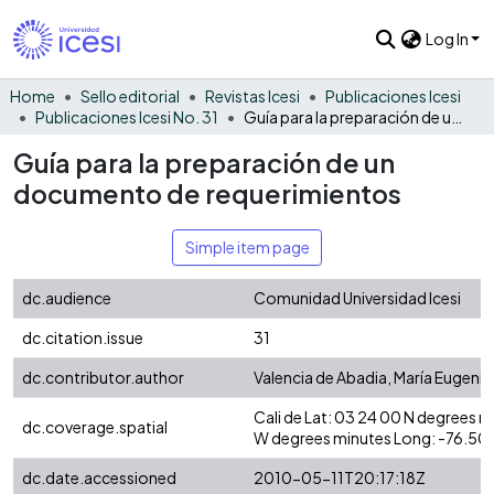
Log In
Home
Sello editorial
Revistas Icesi
Publicaciones Icesi
Publicaciones Icesi No. 31
Guía para la preparación de un documento de requerimientos
Guía para la preparación de un
documento de requerimientos
Simple item page
dc.audience
Comunidad Universidad Icesi
dc.citation.issue
31
dc.contributor.author
Valencia de Abadia, María Eugenia
Cali de Lat: 03 24 00 N degrees 
dc.coverage.spatial
W degrees minutes Long: -76.50
dc.date.accessioned
2010-05-11T20:17:18Z