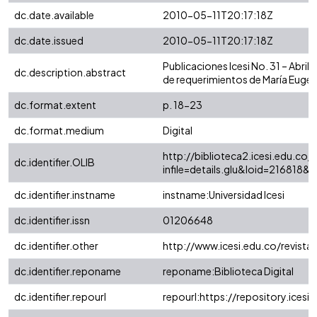
dc.date.available
2010-05-11T20:17:18Z
dc.date.issued
2010-05-11T20:17:18Z
Publicaciones Icesi No. 31 – Abri
dc.description.abstract
de requerimientos de María Eugen
dc.format.extent
p. 18-23
dc.format.medium
Digital
http://biblioteca2.icesi.edu.co/c
dc.identifier.OLIB
infile=details.glu&loid=216818
dc.identifier.instname
instname:Universidad Icesi
dc.identifier.issn
01206648
dc.identifier.other
http://www.icesi.edu.co/revista
dc.identifier.reponame
reponame:Biblioteca Digital
dc.identifier.repourl
repourl:https://repository.icesi.