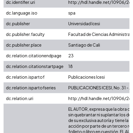
dc.identifier.uri
http://hdl.handle.net/10906/26
dc.language.iso
spa
dc.publisher
Universidad Icesi
dc.publisher.faculty
Facultad de Ciencias Administra
dc.publisher.place
Santiago de Cali
dc.relation.citationendpage
23
dc.relation.citationstartpage
18
dc.relation.ispartof
Publicaciones Icesi
dc.relation.ispartofseries
PUBLICACIONES ICESI, No. 31 - Ab
dc.relation.uri
http://hdl.handle.net/10906/26
EL AUTOR, expresa que la obra obje
sin quebrantar ni suplantar los de
de su exclusiva autoría y tiene la
acción por parte de un tercero ref
folleto o libro en cuestión, EL AU