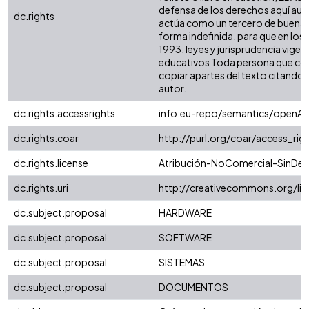
defensa de los derechos aquí auto
dc.rights
actúa como un tercero de buena fe.
forma indefinida, para que en los 
1993, leyes y jurisprudencia vigen
educativos Toda persona que cons
copiar apartes del texto citando si
autor.
dc.rights.accessrights
info:eu-repo/semantics/openAc
dc.rights.coar
http://purl.org/coar/access_rig
dc.rights.license
Atribución-NoComercial-SinDeri
dc.rights.uri
http://creativecommons.org/li
dc.subject.proposal
HARDWARE
dc.subject.proposal
SOFTWARE
dc.subject.proposal
SISTEMAS
dc.subject.proposal
DOCUMENTOS