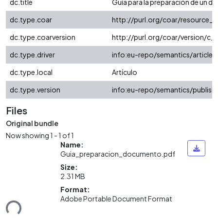
dc.title
Guía para la preparación de un 
dc.type.coar
http://purl.org/coar/resource_
dc.type.coarversion
http://purl.org/coar/version/
dc.type.driver
info:eu-repo/semantics/article
dc.type.local
Artículo
dc.type.version
info:eu-repo/semantics/publish
Files
Original bundle
Now showing
1 - 1 of 1
Name:
Guia_preparacion_documento.pdf
Size:
2.31 MB
Format:
Adobe Portable Document Format
ding...