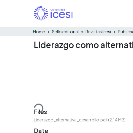
Home
Sello editorial
Revistas Icesi
Publica
Liderazgo como alternati
Loading...
Files
Liderazgo_alternativa_desarrollo.pdf
(2.14 MB)
Date