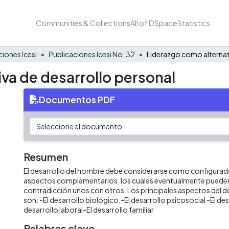
Communities & Collections
All of DSpace
Statistics
ciones Icesi
Publicaciones Icesi No. 32
va de desarrollo personal
Documentos PDF
Resumen
El desarrollo del hombre debe considerarse como configurad
aspectos complementarios, los cuales eventualmente pueden
contradicción unos con otros. Los principales aspectos del d
son: -El desarrollo biológico,-El desarrollo psicosocial -El d
desarrollo laboral-El desarrollo familiar
Palabras clave