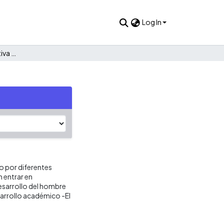
Log In
Liderazgo como alternativa de desarrollo personal
o por diferentes
 entrar en
esarrollo del hombre
esarrollo académico -El