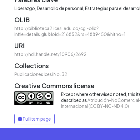
Liderazgo
Desarrollo de personal
Estrategias para el desarro
OLIB
http://biblioteca2.icesi.edu.co/cgi-olib?
infile=details.glu&loid=216852&rs=4889450&hitno=1
URI
http://hdl.handle.net/10906/2692
Collections
Publicaciones Icesi No. 32
Creative Commons license
Except where otherwised noted, this ite
described as
Atribución-NoComercial-
Internacional (CC BY-NC-ND 4.0)
Full item page