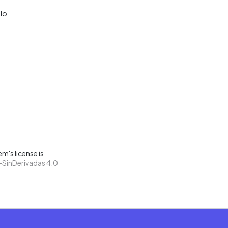
llo
m's license is
SinDerivadas 4.0