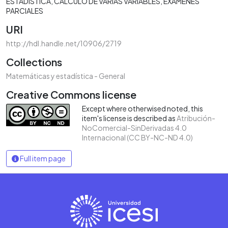
ESTADÍSTICA
CÁLCULO DE VARIAS VARIABLES
EXÁMENES
PARCIALES
URI
http://hdl.handle.net/10906/2719
Collections
Matemáticas y estadística - General
Creative Commons license
Except where otherwised noted, this
item's license is described as
Atribución-
NoComercial-SinDerivadas 4.0
Internacional (CC BY-NC-ND 4.0)
Full item page