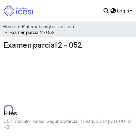
Log In
Home
Matemáticas y estadística - General
Examen parcial 2 - 052
Examen parcial 2 - 052
ding...
Files
052-Calculo_Varias_SegundoParcial_GustavoDiaz.pdf
(100.52
KB)