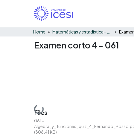
Home
Matemáticas y estadística - General
Examen 
Examen corto 4 - 061
Loading...
Files
061-
Algebra_y_funciones_quiz_4_Fernando_Posso.p
(308.41 KB)