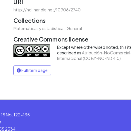
URI
http://hdl.handle.net/10906/2740
Collections
Matemáticas y estadística - General
Creative Commons license
Except where otherwised noted, this ite
described as
Atribución-NoComercial-
Internacional (CC BY-NC-ND 4.0)
Full item page
le 18 No. 122-135
a
555 2334