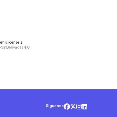
m's license is
SinDerivadas 4.0
Síguenos