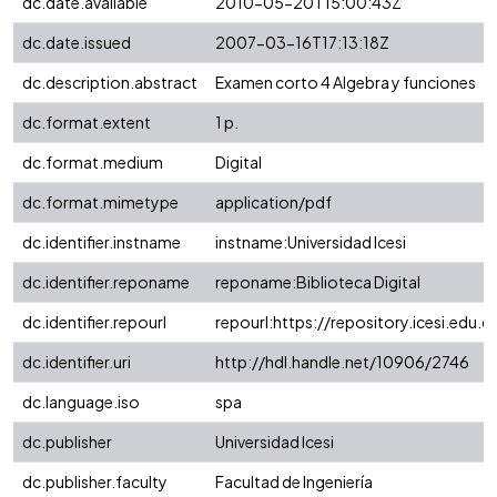
dc.date.available
2010-05-20T15:00:43Z
dc.date.issued
2007-03-16T17:13:18Z
dc.description.abstract
Examen corto 4 Algebra y funciones
dc.format.extent
1 p.
dc.format.medium
Digital
dc.format.mimetype
application/pdf
dc.identifier.instname
instname:Universidad Icesi
dc.identifier.reponame
reponame:Biblioteca Digital
dc.identifier.repourl
repourl:https://repository.icesi.edu.c
dc.identifier.uri
http://hdl.handle.net/10906/2746
dc.language.iso
spa
dc.publisher
Universidad Icesi
dc.publisher.faculty
Facultad de Ingeniería