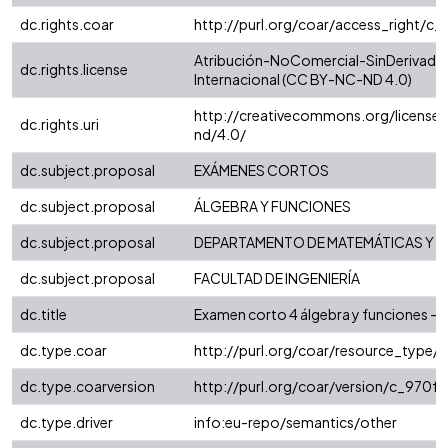
dc.rights.coar
http://purl.org/coar/access_right/c_
Atribución-NoComercial-SinDerivadas
dc.rights.license
Internacional (CC BY-NC-ND 4.0)
http://creativecommons.org/license
dc.rights.uri
nd/4.0/
dc.subject.proposal
EXÁMENES CORTOS
dc.subject.proposal
ÁLGEBRA Y FUNCIONES
dc.subject.proposal
DEPARTAMENTO DE MATEMÁTICAS Y E
dc.subject.proposal
FACULTAD DE INGENIERÍA
dc.title
Examen corto 4 álgebra y funciones - 
dc.type.coar
http://purl.org/coar/resource_type/
dc.type.coarversion
http://purl.org/coar/version/c_970
dc.type.driver
info:eu-repo/semantics/other