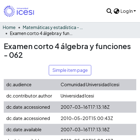
Log In
Home
Matemáticas y estadística - General
Examen corto 4 álgebra y funciones - 062
Examen corto 4 álgebra y funciones
- 062
Simple item page
dc.audience
Comunidad Universidad Icesi
dc.contributor.author
Universidad Icesi
dc.date.accessioned
2007-03-16T17:13:18Z
dc.date.accessioned
2010-05-20T15:00:43Z
dc.date.available
2007-03-16T17:13:18Z