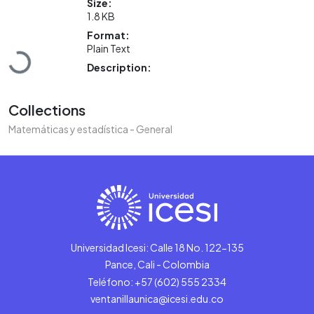
Size:
1.8 KB
Loading...
Format:
Plain Text
Description:
Collections
Matemáticas y estadística - General
Universidad Icesi: Calle 18 No. 122-135
Pance, Cali - Colombia
Teléfono: +57 (602) 555 2334
ventanillaunica@icesi.edu.co