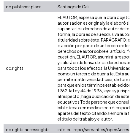
dc.publisher.place
Santiago de Cali
EL AUTOR, expresa que la obra objeto d
autorización es original y la elaboró sin
suplantar los derechos de autor de terc
forma, la obra es de su exclusiva autoría
titularidad sobre éste. PARÁGRAFO: en
o acción por parte de un tercero refere
derechos de autor sobre el artículo, fol
cuestión, EL AUTOR, asumirá la respons
y saldrá en defensa de los derechos aq
dc.rights
para todos los efectos, la Universidad I
como un tercero de buena fe. Esta auto
permite a la Universidad Icesi, de forma 
para que en los términos establecidos e
1982, la Ley 44 de 1993, leyes y jurispr
al respecto, haga publicación de este c
educativos Toda persona que consulte 
biblioteca o en medio electróico podr
apartes del texto citando siempre la fu
el título del trabajo y el autor.
dc.rights.accessrights
info:eu-repo/semantics/openAccess