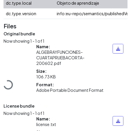
dc.type.local
Objeto de aprendizaje
dc.type.version
info:eu-repo/semantics/publishedVer
Files
Original bundle
Now showing
1 - 1 of 1
Name:
ALGEBRAYFUNCIONES-
CUARTAPRUEBACORTA-
200602.pdf
Size:
Loading...
106.73 KB
Format:
Adobe Portable Document Format
License bundle
Now showing
1 - 1 of 1
Name:
license.txt