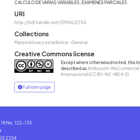
CÁLCULO DE VARIAS VARIABLES
EXÁMENES PARCIALES
URI
http://hdl.handle.net/10906/2755
Collections
Matemáticas y estadística - General
Creative Commons license
Except where otherwised noted, this ite
described as
Atribución-NoComercial-
Internacional (CC BY-NC-ND 4.0)
Full item page
le 18 No. 122-135
a
555 2334