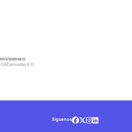
m's license is
SinDerivadas 4.0
Síguenos