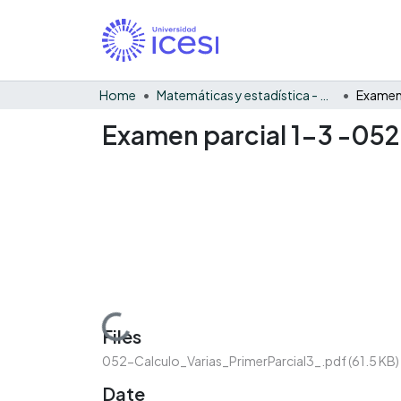
Home
Matemáticas y estadística - General
Examen 
Examen parcial 1-3 -052
Loading...
Files
052-Calculo_Varias_PrimerParcial3_.pdf
(61.5 KB)
Date