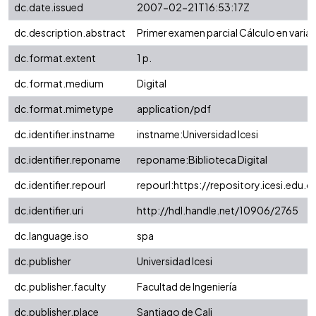
dc.date.issued
2007-02-21T16:53:17Z
dc.description.abstract
Primer examen parcial Cálculo en varias
dc.format.extent
1 p.
dc.format.medium
Digital
dc.format.mimetype
application/pdf
dc.identifier.instname
instname:Universidad Icesi
dc.identifier.reponame
reponame:Biblioteca Digital
dc.identifier.repourl
repourl:https://repository.icesi.edu.c
dc.identifier.uri
http://hdl.handle.net/10906/2765
dc.language.iso
spa
dc.publisher
Universidad Icesi
dc.publisher.faculty
Facultad de Ingeniería
dc.publisher.place
Santiago de Cali