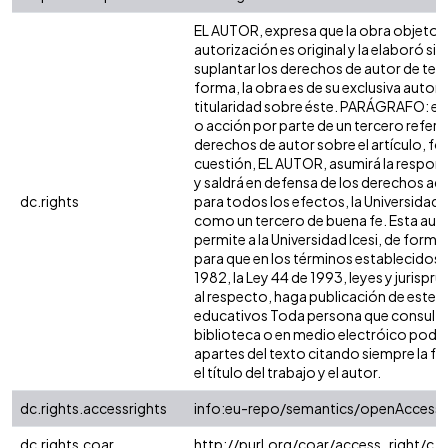
EL AUTOR, expresa que la obra objeto d
autorización es original y la elaboró sin
suplantar los derechos de autor de terc
forma, la obra es de su exclusiva autoría
titularidad sobre éste. PARÁGRAFO: en
o acción por parte de un tercero refere
derechos de autor sobre el artículo, fol
cuestión, EL AUTOR, asumirá la respons
y saldrá en defensa de los derechos aq
dc.rights
para todos los efectos, la Universidad I
como un tercero de buena fe. Esta auto
permite a la Universidad Icesi, de forma 
para que en los términos establecidos e
1982, la Ley 44 de 1993, leyes y jurispr
al respecto, haga publicación de este c
educativos Toda persona que consulte 
biblioteca o en medio electróico podr
apartes del texto citando siempre la fu
el título del trabajo y el autor.
dc.rights.accessrights
info:eu-repo/semantics/openAccess
dc.rights.coar
http://purl.org/coar/access_right/c_