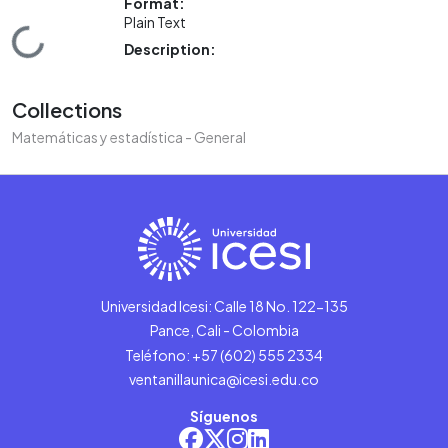
Format:
Plain Text
Loading...
Description:
Collections
Matemáticas y estadística - General
Universidad Icesi: Calle 18 No. 122-135
Pance, Cali - Colombia
Teléfono: +57 (602) 555 2334
ventanillaunica@icesi.edu.co
Síguenos