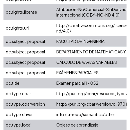
Atribución-NoComercial-SinDerivadas
dc.rights.license
Internacional (CC BY-NC-ND 4.0)
http://creativecommons.org/license
dc.rights.uri
nd/4.0/
dc.subject.proposal
FACULTAD DE INGENIERÍA
dc.subject.proposal
DEPARTAMENTO DE MATEMÁTICAS Y E
dc.subject.proposal
CÁLCULO DE VARIAS VARIABLES
dc.subject.proposal
EXÁMENES PARCIALES
dc.title
Exámen parcial 1 - 052
dc.type.coar
http://purl.org/coar/resource_type/
dc.type.coarversion
http://purl.org/coar/version/c_970
dc.type.driver
info:eu-repo/semantics/other
dc.type.local
Objeto de aprendizaje