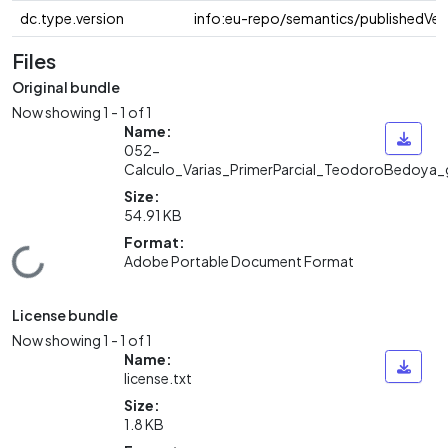
dc.type.version
info:eu-repo/semantics/publishedVer
Files
Original bundle
Now showing
1 - 1 of 1
Name:
052-
Calculo_Varias_PrimerParcial_TeodoroBedoya_
Size:
54.91 KB
Format:
Loading...
Adobe Portable Document Format
License bundle
Now showing
1 - 1 of 1
Name:
license.txt
Size:
1.8 KB