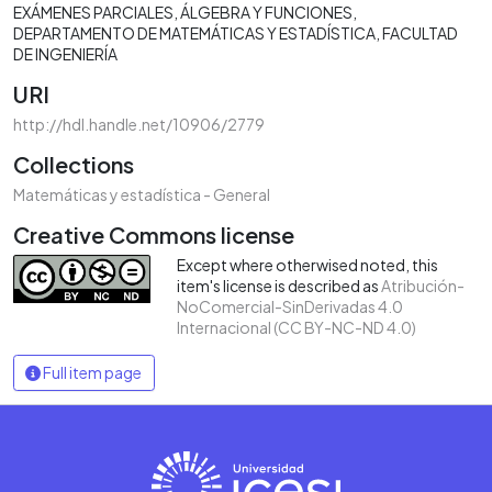
EXÁMENES PARCIALES
ÁLGEBRA Y FUNCIONES
DEPARTAMENTO DE MATEMÁTICAS Y ESTADÍSTICA
FACULTAD
DE INGENIERÍA
URI
http://hdl.handle.net/10906/2779
Collections
Matemáticas y estadística - General
Creative Commons license
Except where otherwised noted, this
item's license is described as
Atribución-
NoComercial-SinDerivadas 4.0
Internacional (CC BY-NC-ND 4.0)
Full item page