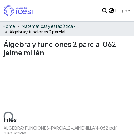
Log In
Home
Matemáticas y estadística - General
Álgebra y funciones 2 parcial 062 jaime millán
Álgebra y funciones 2 parcial 062
jaime millán
ding...
Files
ALGEBRAYFUNCIONES-PARCIAL2-JAIMEMILLAN-062.pdf
(130.52 KB)