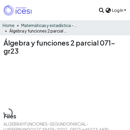
Log In
Home
Matemáticas y estadística - General
Álgebra y funciones 2 parcial 071-gr23
Álgebra y funciones 2 parcial 071-
gr23
Loading...
Files
ALGEBRAYFUNCIONES-SEGUNDOPARCIAL-
LUISFERNANDOAZCARATE-2007-GR23.pdf
(123.4 KB)