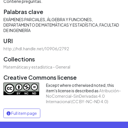
Contiene preguntas.
Palabras clave
EXÁMENES PARCIALES
ÁLGEBRA Y FUNCIONES
DEPARTAMENTO DE MATEMÁTICAS Y ESTADÍSTICA
FACULTAD
DE INGENIERÍA
URI
http://hdl.handle.net/10906/2792
Collections
Matemáticas y estadística - General
Creative Commons license
Except where otherwised noted, this
item's license is described as
Atribución-
NoComercial-SinDerivadas 4.0
Internacional (CC BY-NC-ND 4.0)
Full item page