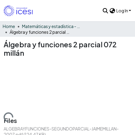
Log In
Home
Matemáticas y estadística - General
Álgebra y funciones 2 parcial 072 millán
Álgebra y funciones 2 parcial 072
millán
Loading...
Files
ALGEBRAYFUNCIONES-SEGUNDOPARCIAL-JAIMEMILLAN-
2007.pdf
(124.47 KB)