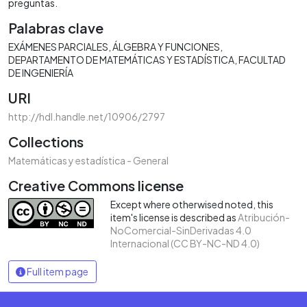
preguntas.
Palabras clave
EXÁMENES PARCIALES
ÁLGEBRA Y FUNCIONES
DEPARTAMENTO DE MATEMÁTICAS Y ESTADÍSTICA
FACULTAD
DE INGENIERÍA
URI
http://hdl.handle.net/10906/2797
Collections
Matemáticas y estadística - General
Creative Commons license
Except where otherwised noted, this
item's license is described as
Atribución-
NoComercial-SinDerivadas 4.0
Internacional (CC BY-NC-ND 4.0)
Full item page