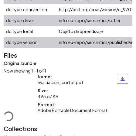
dc.type.coarversion
http://purl.org/coar/version/c_970
dc.type.driver
info:eu-repo/semantics/other
dc.type.local
Objeto de aprendizaje
dc.type.version
info:eu-repo/semantics/publishedVer
Files
Original bundle
Now showing
1 - 1 of 1
Name:
evaluacion_corta1.pdf
Size:
495.87 KB
Loading...
Format:
Adobe Portable Document Format
Collections