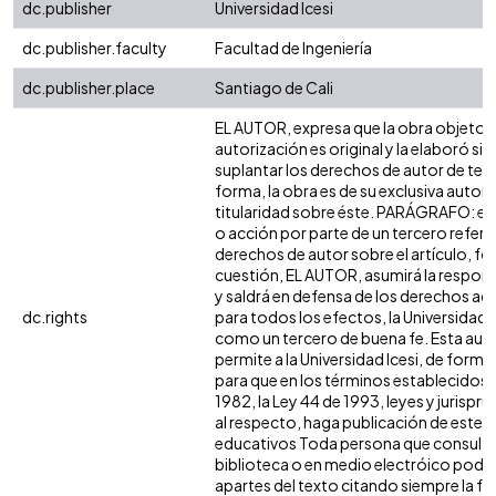
dc.publisher
Universidad Icesi
dc.publisher.faculty
Facultad de Ingeniería
dc.publisher.place
Santiago de Cali
EL AUTOR, expresa que la obra objeto d
autorización es original y la elaboró sin
suplantar los derechos de autor de terc
forma, la obra es de su exclusiva autoría
titularidad sobre éste. PARÁGRAFO: en
o acción por parte de un tercero refere
derechos de autor sobre el artículo, fol
cuestión, EL AUTOR, asumirá la respons
y saldrá en defensa de los derechos aq
dc.rights
para todos los efectos, la Universidad I
como un tercero de buena fe. Esta auto
permite a la Universidad Icesi, de forma 
para que en los términos establecidos e
1982, la Ley 44 de 1993, leyes y jurispr
al respecto, haga publicación de este c
educativos Toda persona que consulte 
biblioteca o en medio electróico podr
apartes del texto citando siempre la fu