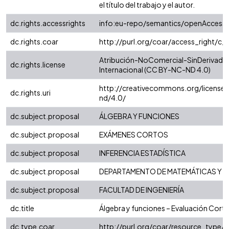
el título del trabajo y el autor.
dc.rights.accessrights
info:eu-repo/semantics/openAccess
dc.rights.coar
http://purl.org/coar/access_right/c_
Atribución-NoComercial-SinDerivadas
dc.rights.license
Internacional (CC BY-NC-ND 4.0)
http://creativecommons.org/license
dc.rights.uri
nd/4.0/
dc.subject.proposal
ÁLGEBRA Y FUNCIONES
dc.subject.proposal
EXÁMENES CORTOS
dc.subject.proposal
INFERENCIA ESTADÍSTICA
dc.subject.proposal
DEPARTAMENTO DE MATEMÁTICAS Y E
dc.subject.proposal
FACULTAD DE INGENIERÍA
dc.title
Álgebra y funciones – Evaluación Corta
dc.type.coar
http://purl.org/coar/resource_type/