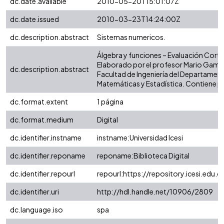
dc.date.available
2010-05-20T15:01:07Z
dc.date.issued
2010-03-23T14:24:00Z
dc.description.abstract
Sistemas numericos.
Álgebra y funciones – Evaluación Corta 
Elaborado por el profesor Mario Gama 
dc.description.abstract
Facultad de Ingeniería del Departamen
Matemáticas y Estadística. Contiene p
dc.format.extent
1 página
dc.format.medium
Digital
dc.identifier.instname
instname:Universidad Icesi
dc.identifier.reponame
reponame:Biblioteca Digital
dc.identifier.repourl
repourl:https://repository.icesi.edu.c
dc.identifier.uri
http://hdl.handle.net/10906/2809
dc.language.iso
spa