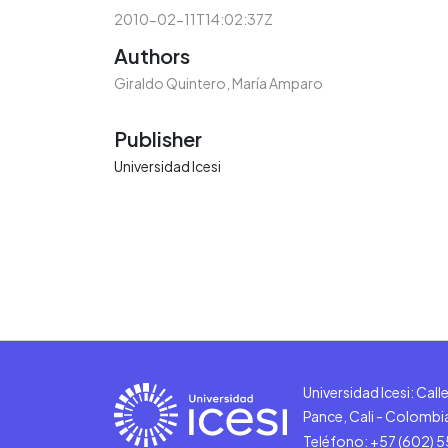
2010-02-11T14:02:37Z
Authors
Giraldo Quintero, María Amparo
Publisher
Universidad Icesi
Universidad Icesi: Cal
Pance, Cali - Colombi
Teléfono: +57 (602) 