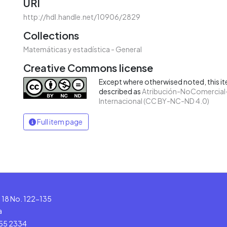
URI
http://hdl.handle.net/10906/2829
Collections
Matemáticas y estadística - General
Creative Commons license
Except where otherwised noted, this ite
described as
Atribución-NoComercial-
Internacional (CC BY-NC-ND 4.0)
Full item page
le 18 No. 122-135
a
555 2334