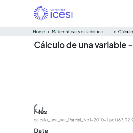
Home
Matemáticas y estadística - General
Cálculo de una variable 
Loading...
Files
calculo_una_var_Parcial_No1-2010-1.pdf
(83.92 
Date