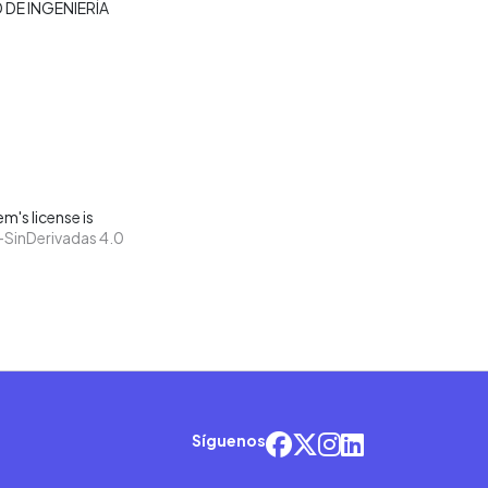
 DE INGENIERÍA
m's license is
SinDerivadas 4.0
Síguenos