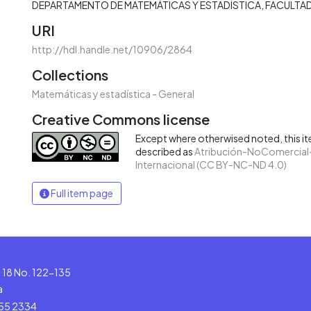
DEPARTAMENTO DE MATEMÁTICAS Y ESTADÍSTICA
FACULTAD
URI
http://hdl.handle.net/10906/2864
Collections
Matemáticas y estadística - General
Creative Commons license
Except where otherwised noted, this ite
described as
Atribución-NoComercial-
Internacional (CC BY-NC-ND 4.0)
Full item page
le 18 No. 122-135
a
555 2334