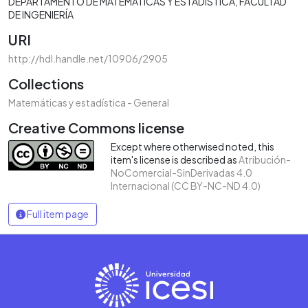
DEPARTAMENTO DE MATEMÁTICAS Y ESTADÍSTICA
FACULTAD
DE INGENIERÍA
URI
http://hdl.handle.net/10906/2905
Collections
Matemáticas y estadística - General
Creative Commons license
Except where otherwised noted, this
item's license is described as
Atribución-
NoComercial-SinDerivadas 4.0
Internacional (CC BY-NC-ND 4.0)
Full item page