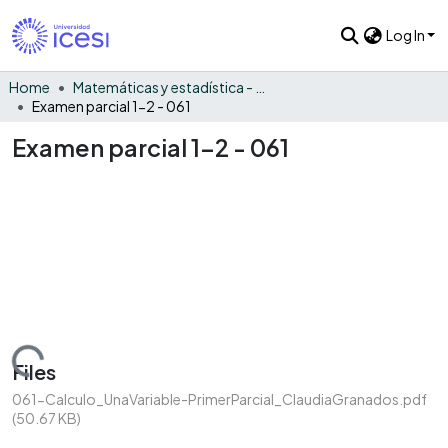
Log In
Home
Matemáticas y estadística - General
Examen parcial 1-2 - 061
Examen parcial 1-2 - 061
Loading...
Files
061-Calculo_UnaVariable-PrimerParcial_ClaudiaGranados.pdf
(50.67 KB)