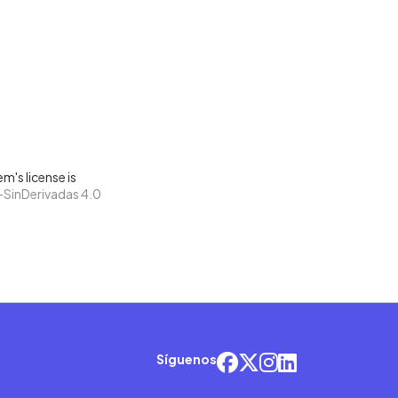
m's license is
SinDerivadas 4.0
Síguenos