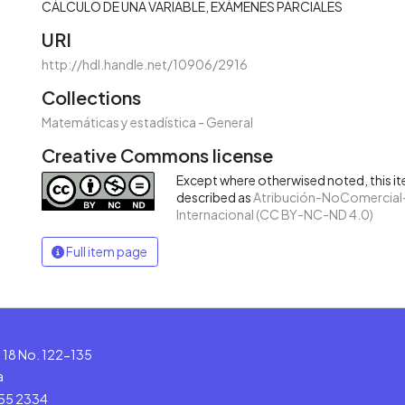
CÁLCULO DE UNA VARIABLE
EXÁMENES PARCIALES
URI
http://hdl.handle.net/10906/2916
Collections
Matemáticas y estadística - General
Creative Commons license
Except where otherwised noted, this ite
described as
Atribución-NoComercial-
Internacional (CC BY-NC-ND 4.0)
Full item page
le 18 No. 122-135
a
555 2334