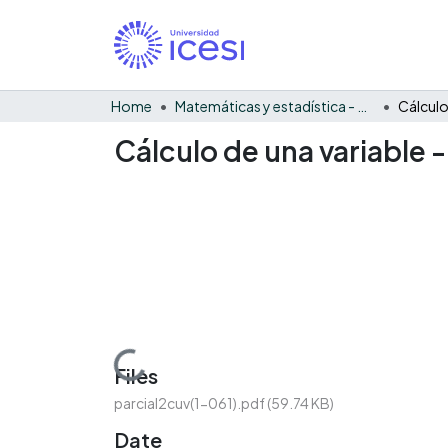
Home
Matemáticas y estadística - General
Cálculo de una variable 
Loading...
Files
parcial2cuv(1-061).pdf
(59.74 KB)
Date