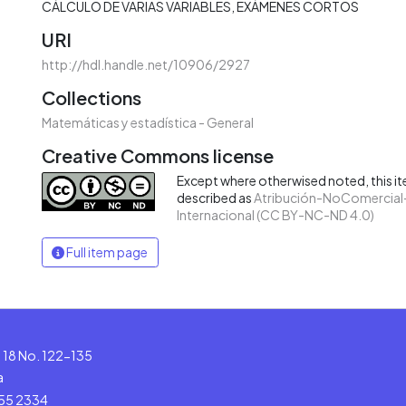
CÁLCULO DE VARIAS VARIABLES
EXÁMENES CORTOS
URI
http://hdl.handle.net/10906/2927
Collections
Matemáticas y estadística - General
Creative Commons license
Except where otherwised noted, this ite
described as
Atribución-NoComercial-
Internacional (CC BY-NC-ND 4.0)
Full item page
le 18 No. 122-135
a
555 2334