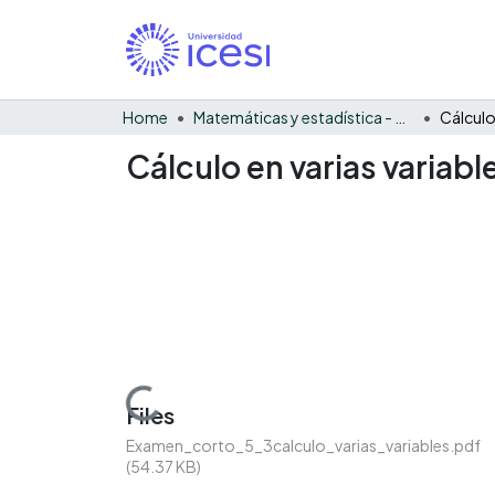
Home
Matemáticas y estadística - General
Cálculo en varias variab
Loading...
Files
Examen_corto_5_3calculo_varias_variables.pdf
(54.37 KB)