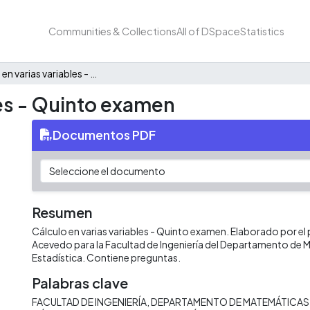
Communities & Collections
All of DSpace
Statistics
Cálculo en varias variables - Quinto examen
les - Quinto examen
Documentos PDF
Resumen
Cálculo en varias variables - Quinto examen. Elaborado por el
Acevedo para la Facultad de Ingeniería del Departamento de 
Estadística. Contiene preguntas.
Palabras clave
FACULTAD DE INGENIERÍA
DEPARTAMENTO DE MATEMÁTICAS 