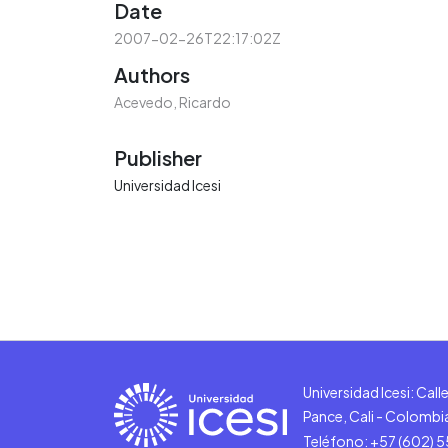
Date
2007-02-26T22:17:02Z
Authors
Acevedo, Ricardo
Publisher
Universidad Icesi
Universidad Icesi: Cal
Pance, Cali - Colombi
Teléfono: +57 (602) 