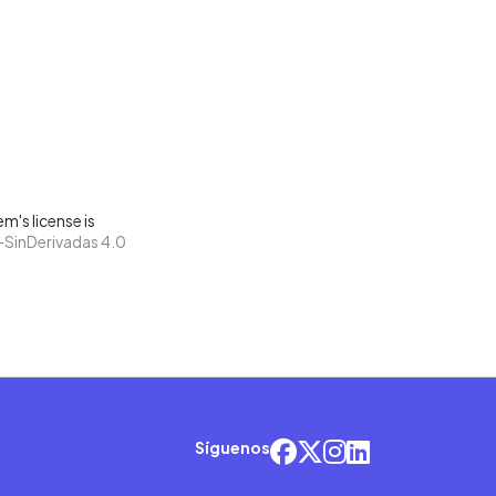
m's license is
SinDerivadas 4.0
Síguenos