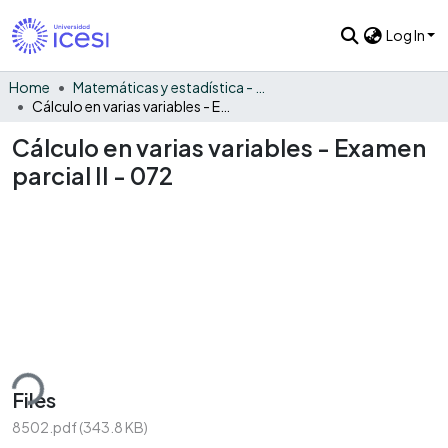
Log In
Home
Matemáticas y estadística - General
Cálculo en varias variables - Examen parcial II - 072
Cálculo en varias variables - Examen
parcial II - 072
ding...
Files
8502.pdf
(343.8 KB)