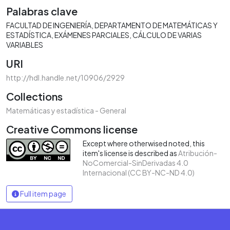
Palabras clave
FACULTAD DE INGENIERÍA
DEPARTAMENTO DE MATEMÁTICAS Y
ESTADÍSTICA
EXÁMENES PARCIALES
CÁLCULO DE VARIAS
VARIABLES
URI
http://hdl.handle.net/10906/2929
Collections
Matemáticas y estadística - General
Creative Commons license
Except where otherwised noted, this
item's license is described as
Atribución-
NoComercial-SinDerivadas 4.0
Internacional (CC BY-NC-ND 4.0)
Full item page