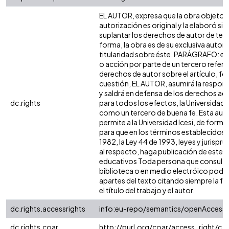
EL AUTOR, expresa que la obra objeto d
autorización es original y la elaboró sin
suplantar los derechos de autor de terc
forma, la obra es de su exclusiva autoría
titularidad sobre éste. PARÁGRAFO: en
o acción por parte de un tercero refere
derechos de autor sobre el artículo, fol
cuestión, EL AUTOR, asumirá la respons
y saldrá en defensa de los derechos aq
dc.rights
para todos los efectos, la Universidad I
como un tercero de buena fe. Esta auto
permite a la Universidad Icesi, de forma 
para que en los términos establecidos e
1982, la Ley 44 de 1993, leyes y jurispr
al respecto, haga publicación de este c
educativos Toda persona que consulte 
biblioteca o en medio electróico podr
apartes del texto citando siempre la fu
el título del trabajo y el autor.
dc.rights.accessrights
info:eu-repo/semantics/openAccess
dc.rights.coar
http://purl.org/coar/access_right/c_