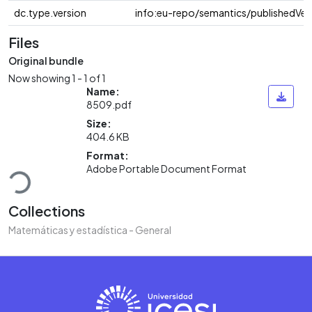
dc.type.version
info:eu-repo/semantics/publishedVer
Files
Original bundle
Now showing
1 - 1 of 1
Name:
8509.pdf
Size:
404.6 KB
Loading...
Format:
Adobe Portable Document Format
Collections
Matemáticas y estadística - General