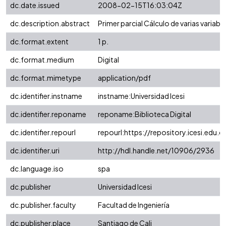
dc.date.issued
2008-02-15T16:03:04Z
dc.description.abstract
Primer parcial Cálculo de varias variabl
dc.format.extent
1 p.
dc.format.medium
Digital
dc.format.mimetype
application/pdf
dc.identifier.instname
instname:Universidad Icesi
dc.identifier.reponame
reponame:Biblioteca Digital
dc.identifier.repourl
repourl:https://repository.icesi.edu.c
dc.identifier.uri
http://hdl.handle.net/10906/2936
dc.language.iso
spa
dc.publisher
Universidad Icesi
dc.publisher.faculty
Facultad de Ingeniería
dc.publisher.place
Santiago de Cali