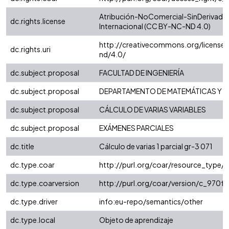
Atribución-NoComercial-SinDerivadas
dc.rights.license
Internacional (CC BY-NC-ND 4.0)
http://creativecommons.org/license
dc.rights.uri
nd/4.0/
dc.subject.proposal
FACULTAD DE INGENIERÍA
dc.subject.proposal
DEPARTAMENTO DE MATEMÁTICAS Y E
dc.subject.proposal
CÁLCULO DE VARIAS VARIABLES
dc.subject.proposal
EXÁMENES PARCIALES
dc.title
Cálculo de varias 1 parcial gr-3 071
dc.type.coar
http://purl.org/coar/resource_type/
dc.type.coarversion
http://purl.org/coar/version/c_970
dc.type.driver
info:eu-repo/semantics/other
dc.type.local
Objeto de aprendizaje