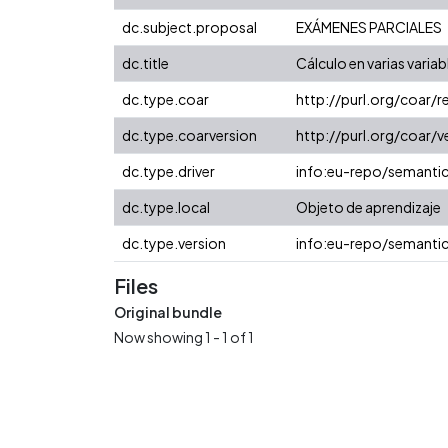
dc.subject.proposal
EXÁMENES PARCIALES
dc.title
Cálculo en varias varia
dc.type.coar
http://purl.org/coar/
dc.type.coarversion
http://purl.org/coar
dc.type.driver
info:eu-repo/semanti
dc.type.local
Objeto de aprendizaje
dc.type.version
info:eu-repo/semantic
Files
Original bundle
Now showing
1 - 1 of 1