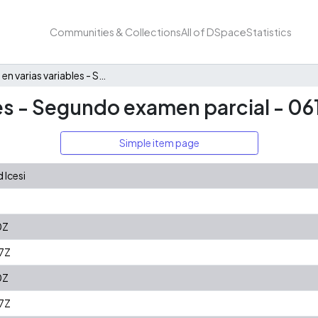
Communities & Collections
All of DSpace
Statistics
Cálculo en varias variables - Segundo examen parcial - 061
les - Segundo examen parcial - 06
Simple item page
 Icesi
0Z
7Z
0Z
7Z