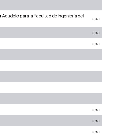
 Agudelo para la Facultad de Ingeniería del
spa
spa
spa
spa
spa
spa