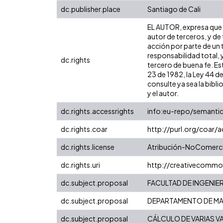
dc.publisher.place
Santiago de Cali
EL AUTOR, expresa que l
autor de terceros, y de 
acción por parte de un t
responsabilidad total, 
dc.rights
tercero de buena fe. Est
23 de 1982, la Ley 44 d
consulte ya sea la bibli
y el autor.
dc.rights.accessrights
info:eu-repo/semanti
dc.rights.coar
http://purl.org/coar/
dc.rights.license
Atribución-NoComercia
dc.rights.uri
http://creativecommo
dc.subject.proposal
FACULTAD DE INGENIER
dc.subject.proposal
DEPARTAMENTO DE MA
dc.subject.proposal
CÁLCULO DE VARIAS V