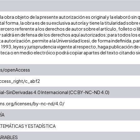
a obra objeto de la presente autorización es original y la elaboró sin
tal forma, la obra es de su exclusiva autoría y tiene la titularidad so
ercero referente a los derechos de autor sobre el artículo, folleto o l
y saldrá en defensa de los derechos aquí autorizados; para todos los 
a autorización, permite a la Universidad Icesi, de forma indefinida, pa
e 1993, leyes y jurisprudencia vigente al respecto, haga publicación 
oteca o en medio electróico podrá copiar apartes del texto citando siem
cs/openAccess
access_right/c_abf2
l-SinDerivadas 4.0 Internacional (CC BY-NC-ND 4.0)
ns.org/licenses/by-nc-nd/4.0/
ÍA
TEMÁTICAS Y ESTADÍSTICA
ARIABLES