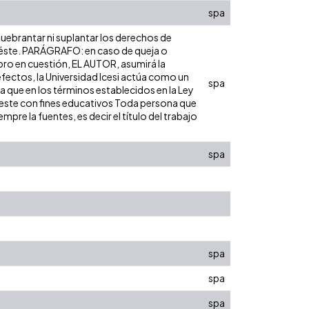
spa
 quebrantar ni suplantar los derechos de
bre éste. PARÁGRAFO: en caso de queja o
ibro en cuestión, EL AUTOR, asumirá la
efectos, la Universidad Icesi actúa como un
spa
ra que en los términos establecidos en la Ley
de este con fines educativos Toda persona que
pre la fuentes, es decir el título del trabajo
spa
spa
spa
spa