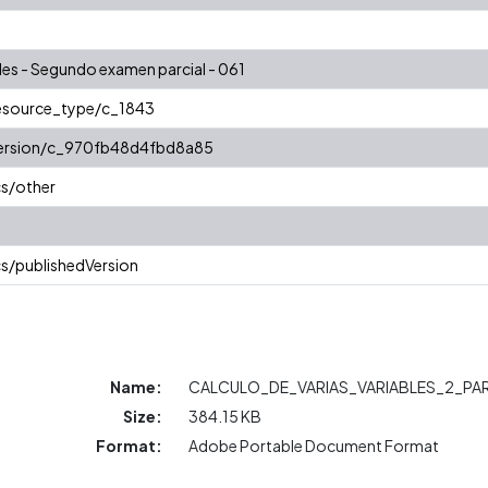
bles - Segundo examen parcial - 061
resource_type/c_1843
/version/c_970fb48d4fbd8a85
cs/other
s/publishedVersion
Name:
CALCULO_DE_VARIAS_VARIABLES_2_PAR
Size:
384.15 KB
Format:
Adobe Portable Document Format