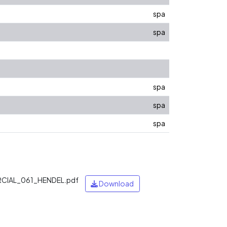
spa
spa
spa
spa
spa
CIAL_061_HENDEL.pdf
Download