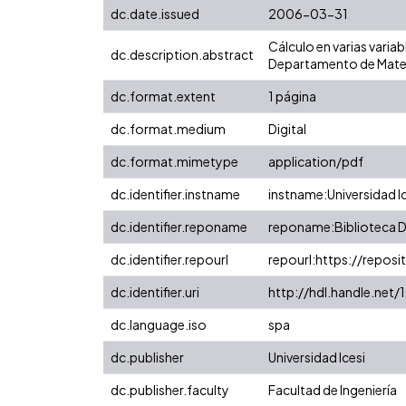
dc.date.issued
2006-03-31
Cálculo en varias varia
dc.description.abstract
Departamento de Matem
dc.format.extent
1 página
dc.format.medium
Digital
dc.format.mimetype
application/pdf
dc.identifier.instname
instname:Universidad I
dc.identifier.reponame
reponame:Biblioteca Di
dc.identifier.repourl
repourl:https://reposit
dc.identifier.uri
http://hdl.handle.net
dc.language.iso
spa
dc.publisher
Universidad Icesi
dc.publisher.faculty
Facultad de Ingeniería