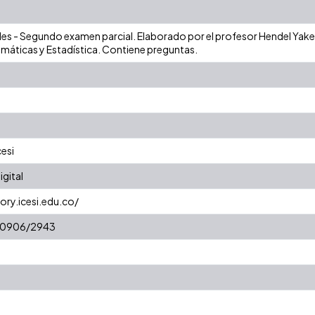
bles - Segundo examen parcial. Elaborado por el profesor Hendel Yaker
áticas y Estadística. Contiene preguntas.
cesi
gital
ory.icesi.edu.co/
/10906/2943