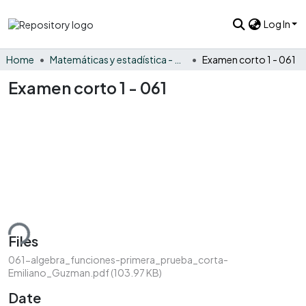
Log In
Home
Matemáticas y estadística - General
Examen corto 1 - 061
Examen corto 1 - 061
ding...
Files
061-algebra_funciones-primera_prueba_corta-
Emiliano_Guzman.pdf
(103.97 KB)
Date