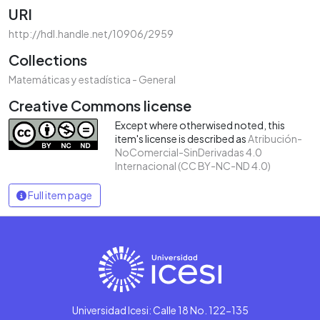
URI
http://hdl.handle.net/10906/2959
Collections
Matemáticas y estadística - General
Creative Commons license
Except where otherwised noted, this
item's license is described as
Atribución-
NoComercial-SinDerivadas 4.0
Internacional (CC BY-NC-ND 4.0)
Full item page
Universidad Icesi: Calle 18 No. 122-135