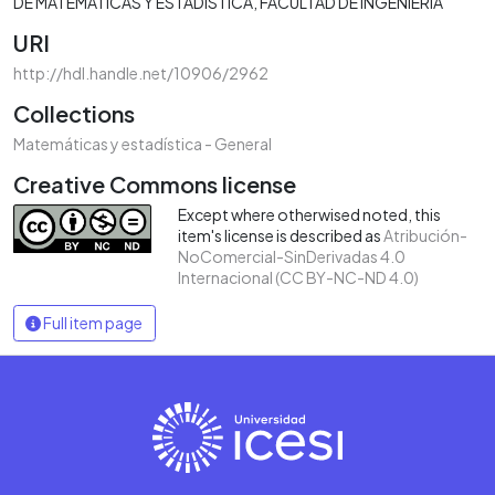
DE MATEMÁTICAS Y ESTADÍSTICA
FACULTAD DE INGENIERÍA
URI
http://hdl.handle.net/10906/2962
Collections
Matemáticas y estadística - General
Creative Commons license
Except where otherwised noted, this
item's license is described as
Atribución-
NoComercial-SinDerivadas 4.0
Internacional (CC BY-NC-ND 4.0)
Full item page