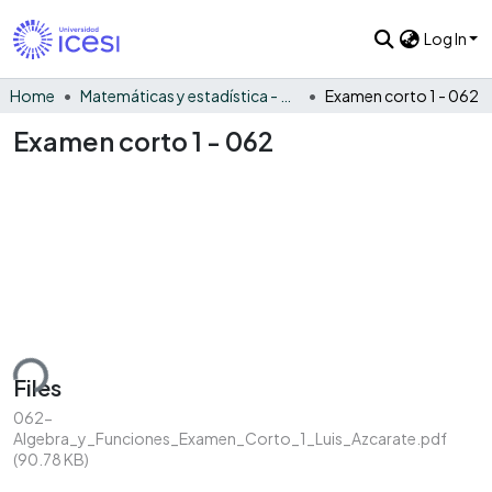
Log In
Home
Matemáticas y estadística - General
Examen corto 1 - 062
Examen corto 1 - 062
ding...
Files
062-
Algebra_y_Funciones_Examen_Corto_1_Luis_Azcarate.pdf
(90.78 KB)