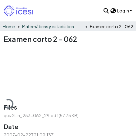
Log In
Home
Matemáticas y estadística - General
Examen corto 2 - 062
Examen corto 2 - 062
Loading...
Files
quiz2Lin_283-062_29.pdf
(57.75 KB)
Date
2007-02-22T21:09:13Z