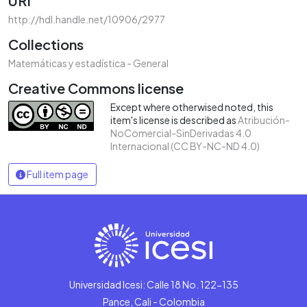
URI
http://hdl.handle.net/10906/2977
Collections
Matemáticas y estadística - General
Creative Commons license
Except where otherwised noted, this
item's license is described as
Atribución-
NoComercial-SinDerivadas 4.0
Internacional (CC BY-NC-ND 4.0)
Full item page
Universidad Icesi: Calle 18 No. 122-135
Pance, Cali - Colombia