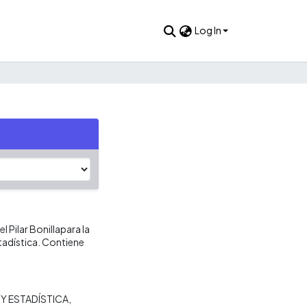
Log In
l Pilar Bonillapara la
tadística. Contiene
Y ESTADÍSTICA