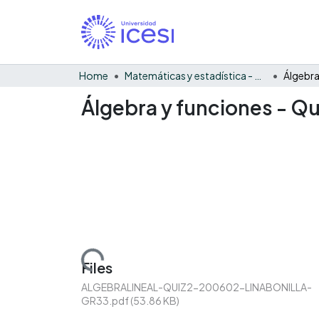
Home
Matemáticas y estadística - General
Álgebra y funciones - Qui
Loading...
Files
ALGEBRALINEAL-QUIZ2-200602-LINABONILLA-
GR33.pdf
(53.86 KB)