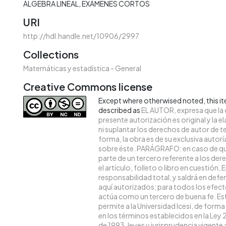
ÁLGEBRA LINEAL
EXÁMENES CORTOS
URI
http://hdl.handle.net/10906/2997
Collections
Matemáticas y estadística - General
Creative Commons license
Except where otherwised noted, this ite
described as
EL AUTOR, expresa que la 
presente autorización es original y la 
ni suplantar los derechos de autor de te
forma, la obra es de su exclusiva autoría 
sobre éste. PARÁGRAFO: en caso de qu
parte de un tercero referente a los de
el artículo, folleto o libro en cuestión,
responsabilidad total, y saldrá en def
aquí autorizados; para todos los efecto
actúa como un tercero de buena fe. Es
permite a la Universidad Icesi, de forma
en los términos establecidos en la Ley 
de 1993, leyes y jurisprudencia vigente