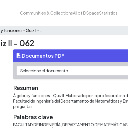
Communities & Collections
All of DSpace
Statistics
Álgebra y funciones - Quiz II - 062
z II - 062
Documentos PDF
Resumen
Álgebra y funciones - Quiz II. Elaborado por la profesora Lina de
Facultad de Ingeniería del Departamento de Matemáticas y Es
preguntas.
Palabras clave
FACULTAD DE INGENIERÍA
DEPARTAMENTO DE MATEMÁTICAS 