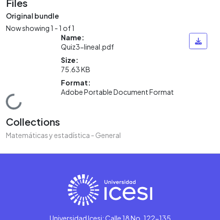
Files
Original bundle
Now showing
1 - 1 of 1
Name:
Quiz3-lineal.pdf
Size:
75.63 KB
Format:
Adobe Portable Document Format
Loading...
Collections
Matemáticas y estadística - General
Universidad Icesi: Calle 18 No. 122-135