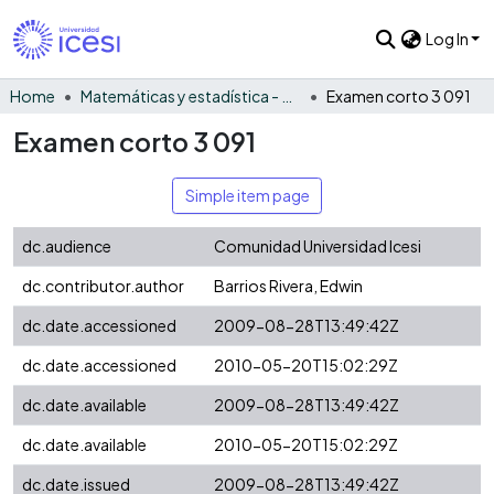
Log In
Home
Matemáticas y estadística - General
Examen corto 3 091
Examen corto 3 091
Simple item page
dc.audience
Comunidad Universidad Icesi
dc.contributor.author
Barrios Rivera, Edwin
dc.date.accessioned
2009-08-28T13:49:42Z
dc.date.accessioned
2010-05-20T15:02:29Z
dc.date.available
2009-08-28T13:49:42Z
dc.date.available
2010-05-20T15:02:29Z
dc.date.issued
2009-08-28T13:49:42Z