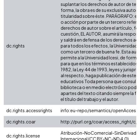
suplantar los derechos de autor de terc
forma, la obra es de su exclusiva autoría
titularidad sobre éste. PARÁGRAFO: en
o acción por parte de un tercero refere
derechos de autor sobre el artículo, fol
cuestión, EL AUTOR, asumirá la respons
y saldrá en defensa de los derechos aq
dc.rights
para todos los efectos, la Universidad I
como un tercero de buena fe. Esta auto
permite a la Universidad Icesi, de forma 
para que en los términos establecidos e
1982, la Ley 44 de 1993, leyes y jurispr
al respecto, haga publicación de este c
educativos Toda persona que consulte 
biblioteca o en medio electróico podr
apartes del texto citando siempre la fu
el título del trabajo y el autor.
dc.rights.accessrights
info:eu-repo/semantics/openAccess
dc.rights.coar
http://purl.org/coar/access_right/c_
Atribución-NoComercial-SinDerivadas
dc.rights.license
Internacional (CC BY-NC-ND 4.0)