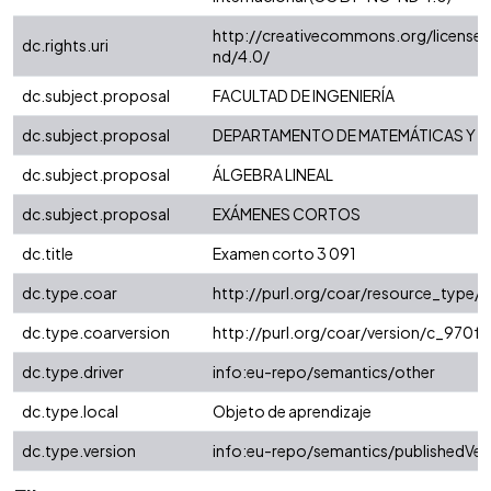
http://creativecommons.org/license
dc.rights.uri
nd/4.0/
dc.subject.proposal
FACULTAD DE INGENIERÍA
dc.subject.proposal
DEPARTAMENTO DE MATEMÁTICAS Y E
dc.subject.proposal
ÁLGEBRA LINEAL
dc.subject.proposal
EXÁMENES CORTOS
dc.title
Examen corto 3 091
dc.type.coar
http://purl.org/coar/resource_type/
dc.type.coarversion
http://purl.org/coar/version/c_970
dc.type.driver
info:eu-repo/semantics/other
dc.type.local
Objeto de aprendizaje
dc.type.version
info:eu-repo/semantics/publishedVer