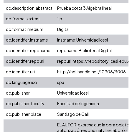
dc.description.abstract
Prueba corta 3 Algebra lineal
dc.format.extent
1 p.
dc.format.medium
Digital
dc.identifier.instname
instname:Universidad Icesi
dc.identifier.reponame
reponame:Biblioteca Digital
dc.identifier.repourl
repourl:https://repository.icesi.edu.c
dc.identifier.uri
http://hdl.handle.net/10906/3006
dc.language.iso
spa
dc.publisher
Universidad Icesi
dc.publisher.faculty
Facultad de Ingeniería
dc.publisher.place
Santiago de Cali
EL AUTOR, expresa que la obra objeto d
autorización es original y la elaboró sin