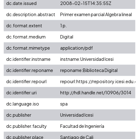
dc.date.issued
2008-02-15T14:35:55Z
dc.description.abstract
Primer examen parcial Algebra lineal
dc.format.extent
1 p.
dc.format.medium
Digital
dc.format.mimetype
application/pdf
dc.identifier.instname
instname:Universidad Icesi
dc.identifier.reponame
reponame:Biblioteca Digital
dc.identifier.repourl
repourl:https://repository.icesi.edu.c
dc.identifier.uri
http://hdl.handle.net/10906/3014
dc.language.iso
spa
dc.publisher
Universidad Icesi
dc.publisher.faculty
Facultad de Ingeniería
dc.publisher.place
Santiago de Cali