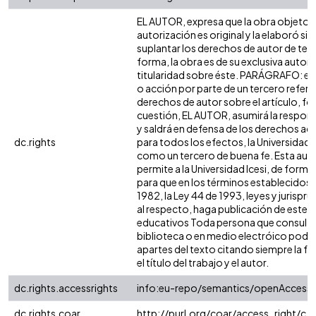
EL AUTOR, expresa que la obra objeto d
autorización es original y la elaboró sin
suplantar los derechos de autor de terc
forma, la obra es de su exclusiva autoría
titularidad sobre éste. PARÁGRAFO: en
o acción por parte de un tercero refere
derechos de autor sobre el artículo, fol
cuestión, EL AUTOR, asumirá la respons
y saldrá en defensa de los derechos aq
dc.rights
para todos los efectos, la Universidad I
como un tercero de buena fe. Esta auto
permite a la Universidad Icesi, de forma 
para que en los términos establecidos e
1982, la Ley 44 de 1993, leyes y jurispr
al respecto, haga publicación de este c
educativos Toda persona que consulte 
biblioteca o en medio electróico podr
apartes del texto citando siempre la fu
el título del trabajo y el autor.
dc.rights.accessrights
info:eu-repo/semantics/openAccess
dc.rights.coar
http://purl.org/coar/access_right/c_