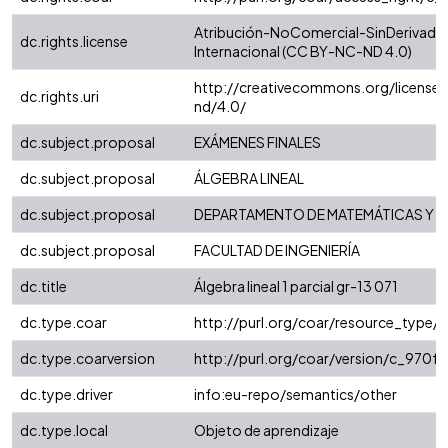
Atribución-NoComercial-SinDerivadas
dc.rights.license
Internacional (CC BY-NC-ND 4.0)
http://creativecommons.org/license
dc.rights.uri
nd/4.0/
dc.subject.proposal
EXÁMENES FINALES
dc.subject.proposal
ÁLGEBRA LINEAL
dc.subject.proposal
DEPARTAMENTO DE MATEMÁTICAS Y E
dc.subject.proposal
FACULTAD DE INGENIERÍA
dc.title
Álgebra lineal 1 parcial gr-13 071
dc.type.coar
http://purl.org/coar/resource_type/
dc.type.coarversion
http://purl.org/coar/version/c_970
dc.type.driver
info:eu-repo/semantics/other
dc.type.local
Objeto de aprendizaje