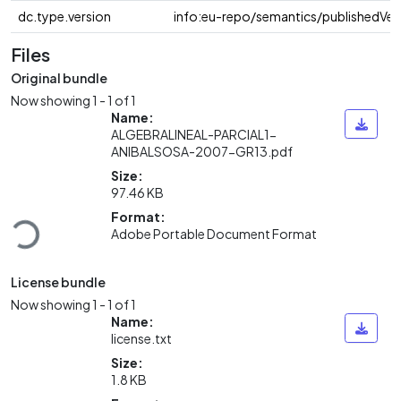
dc.type.version
info:eu-repo/semantics/publishedVer
Files
Original bundle
Now showing
1 - 1 of 1
Name:
ALGEBRALINEAL-PARCIAL1-
ANIBALSOSA-2007-GR13.pdf
Size:
97.46 KB
Loading...
Format:
Adobe Portable Document Format
License bundle
Now showing
1 - 1 of 1
Name:
license.txt
Size:
1.8 KB