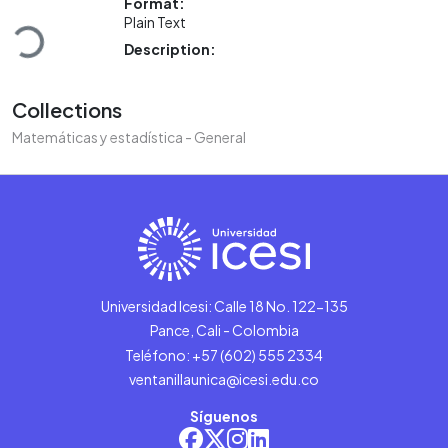
Loading...
Format:
Plain Text
Description:
Collections
Matemáticas y estadística - General
Universidad Icesi: Calle 18 No. 122-135
Pance, Cali - Colombia
Teléfono: +57 (602) 555 2334
ventanillaunica@icesi.edu.co
Síguenos