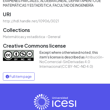
EXÁMENES PARCIALES
ÁLGEBRA LINEAL
DEPARTAMENTO DE
MATEMÁTICAS Y ESTADÍSTICA
FACULTAD DE INGENIERÍA
URI
http://hdl.handle.net/10906/3021
Collections
Matemáticas y estadística - General
Creative Commons license
Except where otherwised noted, this
item's license is described as
Atribución-
NoComercial-SinDerivadas 4.0
Internacional (CC BY-NC-ND 4.0)
Full item page