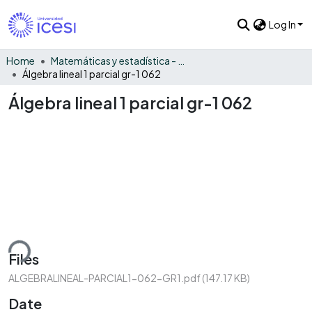
Log In
Home
Matemáticas y estadística - General
Álgebra lineal 1 parcial gr-1 062
Álgebra lineal 1 parcial gr-1 062
ding...
Files
ALGEBRALINEAL-PARCIAL1-062-GR1.pdf
(147.17 KB)
Date