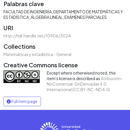
Palabras clave
FACULTAD DE INGENIERÍA
DEPARTAMENTO DE MATEMÁTICAS Y
ESTADÍSTICA
ÁLGEBRA LINEAL
EXÁMENES PARCIALES
URI
http://hdl.handle.net/10906/3024
Collections
Matemáticas y estadística - General
Creative Commons license
Except where otherwised noted, this
item's license is described as
Atribución-
NoComercial-SinDerivadas 4.0
Internacional (CC BY-NC-ND 4.0)
Full item page