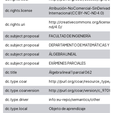
Atribución-NoComercial-SinDerivadas
dc.rights.license
Internacional (CC BY-NC-ND 4.0)
http://creativecommons.org/license
dc.rights.uri
nd/4.0/
dc.subject.proposal
FACULTAD DE INGENIERÍA
dc.subject.proposal
DEPARTAMENTO DE MATEMÁTICAS Y E
dc.subject.proposal
ÁLGEBRA LINEAL
dc.subject.proposal
EXÁMENES PARCIALES
dc.title
Álgebra lineal 1 parcial 062
dc.type.coar
http://purl.org/coar/resource_type/
dc.type.coarversion
http://purl.org/coar/version/c_970
dc.type.driver
info:eu-repo/semantics/other
dc.type.local
Objeto de aprendizaje