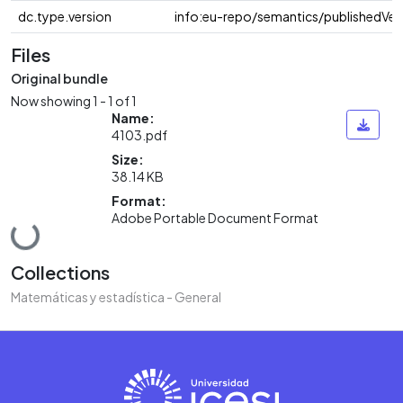
dc.type.version
info:eu-repo/semantics/publishedVer
Files
Original bundle
Now showing
1 - 1 of 1
Name:
4103.pdf
Size:
38.14 KB
Format:
Adobe Portable Document Format
Loading...
Collections
Matemáticas y estadística - General