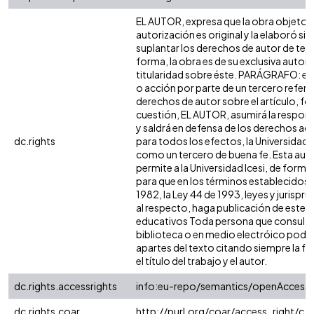
EL AUTOR, expresa que la obra objeto d
autorización es original y la elaboró sin
suplantar los derechos de autor de terc
forma, la obra es de su exclusiva autoría
titularidad sobre éste. PARÁGRAFO: en
o acción por parte de un tercero refere
derechos de autor sobre el artículo, fol
cuestión, EL AUTOR, asumirá la respons
y saldrá en defensa de los derechos aq
dc.rights
para todos los efectos, la Universidad I
como un tercero de buena fe. Esta auto
permite a la Universidad Icesi, de forma 
para que en los términos establecidos e
1982, la Ley 44 de 1993, leyes y jurispr
al respecto, haga publicación de este c
educativos Toda persona que consulte 
biblioteca o en medio electróico podr
apartes del texto citando siempre la fu
el título del trabajo y el autor.
dc.rights.accessrights
info:eu-repo/semantics/openAccess
dc.rights.coar
http://purl.org/coar/access_right/c_