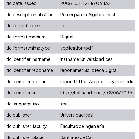
dc.date.issued
2008-02-12T16:06:13Z
dc.description.abstract
Primer parcial Algebra lineal
dc.format.extent
1 p.
dc.format.medium
Digital
dc.format.mimetype
application/pdf
dc.identifier.instname
instname:Universidad Icesi
dc.identifier.reponame
reponame:Biblioteca Digital
dc.identifier.repourl
repourl:https://repository.icesi.edu.c
dc.identifier.uri
http://hdl.handle.net/10906/3035
dc.language.iso
spa
dc.publisher
Universidad Icesi
dc.publisher.faculty
Facultad de Ingeniería
dc.publisher.place
Santiago de Cali