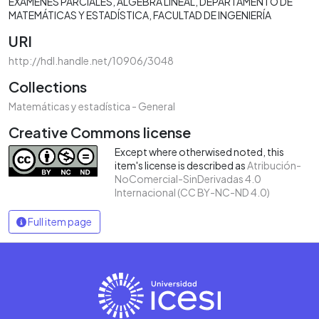
EXÁMENES PARCIALES
ÁLGEBRA LINEAL
DEPARTAMENTO DE
MATEMÁTICAS Y ESTADÍSTICA
FACULTAD DE INGENIERÍA
URI
http://hdl.handle.net/10906/3048
Collections
Matemáticas y estadística - General
Creative Commons license
Except where otherwised noted, this
item's license is described as
Atribución-
NoComercial-SinDerivadas 4.0
Internacional (CC BY-NC-ND 4.0)
Full item page