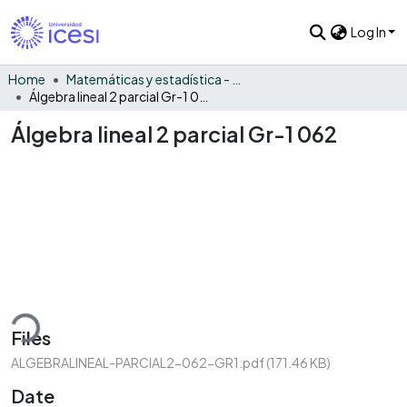
Log In
Home
Matemáticas y estadística - General
Álgebra lineal 2 parcial Gr-1 062
Álgebra lineal 2 parcial Gr-1 062
ding...
Files
ALGEBRALINEAL-PARCIAL2-062-GR1.pdf
(171.46 KB)
Date