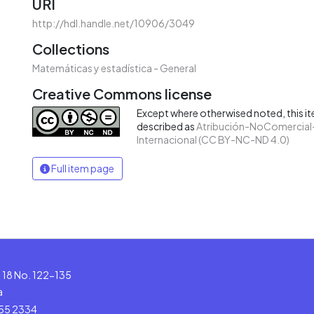
URI
http://hdl.handle.net/10906/3049
Collections
Matemáticas y estadística - General
Creative Commons license
Except where otherwised noted, this ite
described as
Atribución-NoComercial-
Internacional (CC BY-NC-ND 4.0)
Full item page
le 18 No. 122-135
a
555 2334