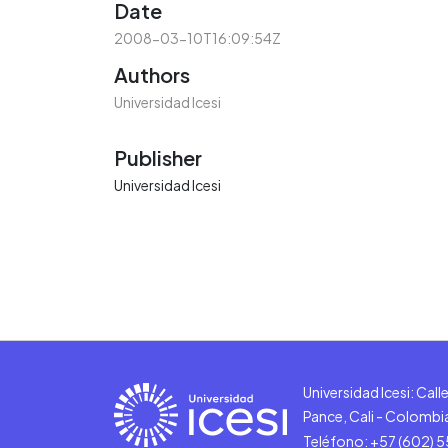
Date
2008-03-10T16:09:54Z
Authors
Universidad Icesi
Publisher
Universidad Icesi
Universidad Icesi: Cal
Pance, Cali - Colombi
Teléfono: +57 (602) 