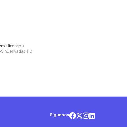
m's license is
SinDerivadas 4.0
Síguenos