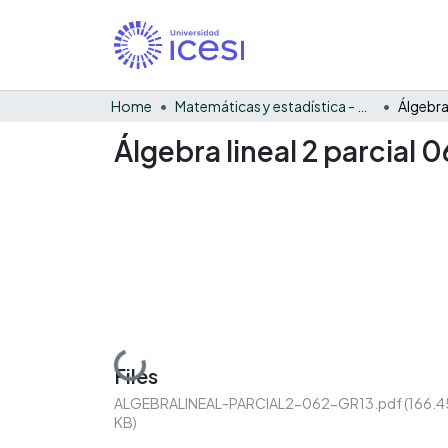
Home
Matemáticas y estadística - General
Álgebra lineal 2 parcial 
Loading...
Files
ALGEBRALINEAL-PARCIAL2-062-GR13.pdf
(166.4
KB)