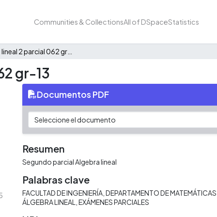
Communities & Collections
All of DSpace
Statistics
Álgebra lineal 2 parcial 062 gr-13
062 gr-13
Documentos PDF
Resumen
Segundo parcial Algebra lineal
Palabras clave
FACULTAD DE INGENIERÍA
DEPARTAMENTO DE MATEMÁTICAS 
5
ÁLGEBRA LINEAL
EXÁMENES PARCIALES