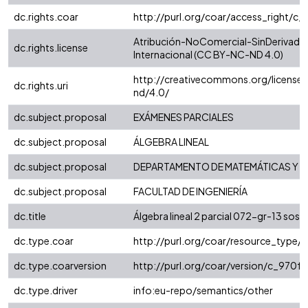
dc.rights.coar
http://purl.org/coar/access_right/c_
Atribución-NoComercial-SinDerivadas
dc.rights.license
Internacional (CC BY-NC-ND 4.0)
http://creativecommons.org/license
dc.rights.uri
nd/4.0/
dc.subject.proposal
EXÁMENES PARCIALES
dc.subject.proposal
ÁLGEBRA LINEAL
dc.subject.proposal
DEPARTAMENTO DE MATEMÁTICAS Y E
dc.subject.proposal
FACULTAD DE INGENIERÍA
dc.title
Álgebra lineal 2 parcial 072-gr-13 sosa
dc.type.coar
http://purl.org/coar/resource_type/
dc.type.coarversion
http://purl.org/coar/version/c_970
dc.type.driver
info:eu-repo/semantics/other