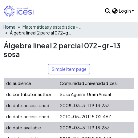
Log In
Home
Matemáticas y estadística - General
Álgebra lineal 2 parcial 072-gr-13 sosa
Álgebra lineal 2 parcial 072-gr-13
sosa
Simple item page
dc.audience
Comunidad Universidad Icesi
dc.contributor.author
Sosa Aguirre, Uram Anibal
dc.date.accessioned
2008-03-31T19:18:23Z
dc.date.accessioned
2010-05-20T15:02:46Z
dc.date.available
2008-03-31T19:18:23Z