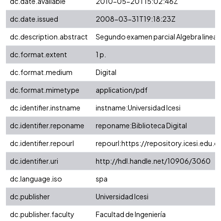
dc.date.available
2010-05-20T15:02:46Z
dc.date.issued
2008-03-31T19:18:23Z
dc.description.abstract
Segundo examen parcial Algebra lineal
dc.format.extent
1 p.
dc.format.medium
Digital
dc.format.mimetype
application/pdf
dc.identifier.instname
instname:Universidad Icesi
dc.identifier.reponame
reponame:Biblioteca Digital
dc.identifier.repourl
repourl:https://repository.icesi.edu.c
dc.identifier.uri
http://hdl.handle.net/10906/3060
dc.language.iso
spa
dc.publisher
Universidad Icesi
dc.publisher.faculty
Facultad de Ingeniería