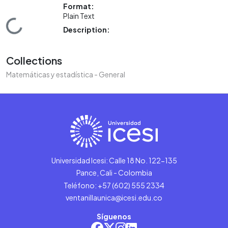
Format:
Plain Text
Loading...
Description:
Collections
Matemáticas y estadística - General
Universidad Icesi: Calle 18 No. 122-135
Pance, Cali - Colombia
Teléfono: +57 (602) 555 2334
ventanillaunica@icesi.edu.co
Síguenos