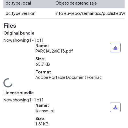
dc.type.local
Objeto de aprendizaje
dc.type.version
info:eu-repo/semantics/publishedVer
Files
Original bundle
Now showing
1 - 1 of 1
Name:
PARCIAL2alG13.pdf
Size:
65.7 KB
Format:
Adobe Portable Document Format
Loading...
License bundle
Now showing
1 - 1 of 1
Name:
license.txt
Size:
1.81 KB