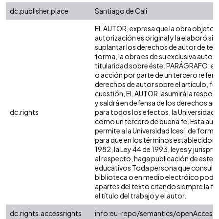
dc.publisher.place
Santiago de Cali
EL AUTOR, expresa que la obra objeto d
autorización es original y la elaboró sin
suplantar los derechos de autor de terc
forma, la obra es de su exclusiva autoría
titularidad sobre éste. PARÁGRAFO: en
o acción por parte de un tercero refere
derechos de autor sobre el artículo, fol
cuestión, EL AUTOR, asumirá la respons
y saldrá en defensa de los derechos aq
dc.rights
para todos los efectos, la Universidad I
como un tercero de buena fe. Esta auto
permite a la Universidad Icesi, de forma 
para que en los términos establecidos e
1982, la Ley 44 de 1993, leyes y jurispr
al respecto, haga publicación de este c
educativos Toda persona que consulte 
biblioteca o en medio electróico podr
apartes del texto citando siempre la fu
el título del trabajo y el autor.
dc.rights.accessrights
info:eu-repo/semantics/openAccess