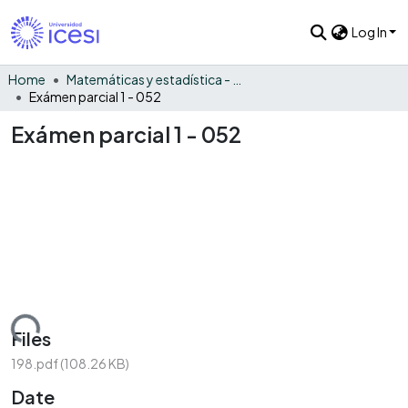
Log In
Home
Matemáticas y estadística - General
Exámen parcial 1 - 052
Exámen parcial 1 - 052
Loading...
Files
198.pdf
(108.26 KB)
Date