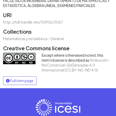
FACULTAD DE INGENIERÍA
DEPARTAMENTO DE MATEMÁTICAS Y
ESTADÍSTICA
ÁLGEBRA LINEAL
EXÁMENES PARCIALES
URI
http://hdl.handle.net/10906/3067
Collections
Matemáticas y estadística - General
Creative Commons license
Except where otherwised noted, this
item's license is described as
Atribución-
NoComercial-SinDerivadas 4.0
Internacional (CC BY-NC-ND 4.0)
Full item page