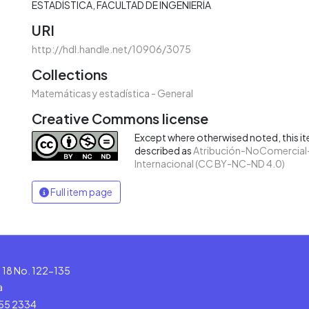
ESTADÍSTICA
FACULTAD DE INGENIERÍA
URI
http://hdl.handle.net/10906/3075
Collections
Matemáticas y estadística - General
Creative Commons license
Except where otherwised noted, this ite
described as
Atribución-NoComercial-
Internacional (CC BY-NC-ND 4.0)
Full item page
le 18 No. 122-135
a
555 2334