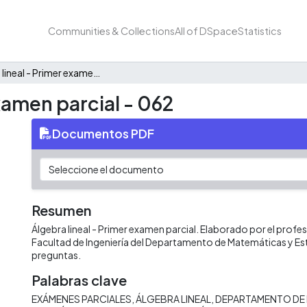
Communities & Collections
All of DSpace
Statistics
Álgebra lineal - Primer examen parcial - 062
xamen parcial - 062
Documentos PDF
Resumen
Álgebra lineal - Primer examen parcial. Elaborado por el profes
Facultad de Ingeniería del Departamento de Matemáticas y Es
preguntas.
Palabras clave
EXÁMENES PARCIALES
ÁLGEBRA LINEAL
DEPARTAMENTO DE 