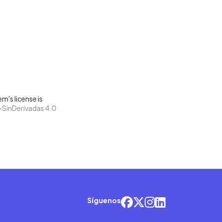
m's license is
SinDerivadas 4.0
Síguenos