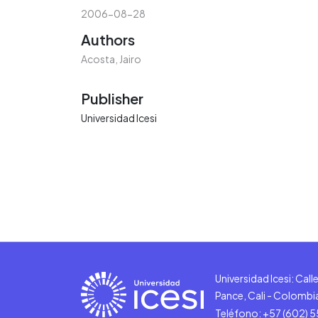
2006-08-28
Authors
Acosta, Jairo
Publisher
Universidad Icesi
Universidad Icesi: Cal
Pance, Cali - Colombi
Teléfono: +57 (602) 