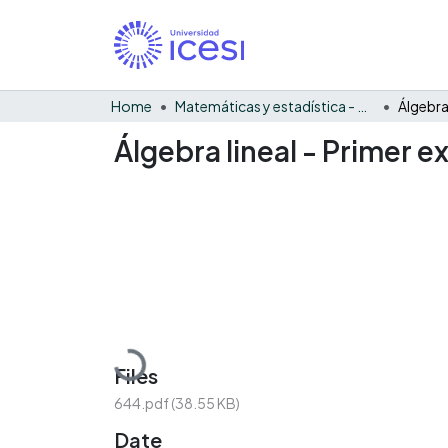
Home
Matemáticas y estadística - General
Álgebra lineal - Primer e
Loading...
Files
644.pdf
(38.55 KB)
Date