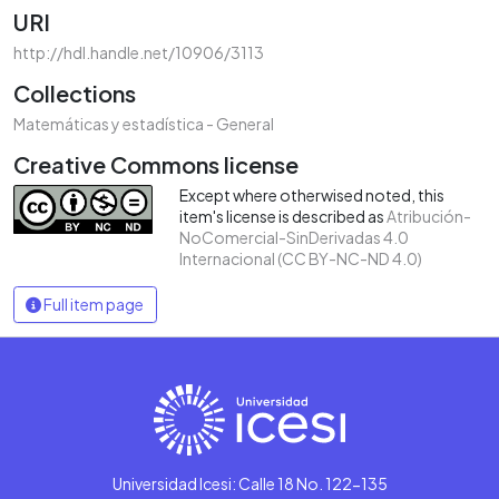
URI
http://hdl.handle.net/10906/3113
Collections
Matemáticas y estadística - General
Creative Commons license
Except where otherwised noted, this
item's license is described as
Atribución-
NoComercial-SinDerivadas 4.0
Internacional (CC BY-NC-ND 4.0)
Full item page
Universidad Icesi: Calle 18 No. 122-135