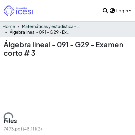
Log In
Home
Matemáticas y estadística - General
Álgebra lineal - 091 - G29 - Examen corto # 3
Álgebra lineal - 091 - G29 - Examen
corto # 3
Loading...
Files
7493.pdf
(48.11 KB)