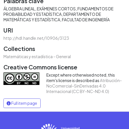
Palabras clave
ÁLGEBRA LINEAL
EXÁMENES CORTOS
FUNDAMENTOS DE
PROBABILIDAD Y ESTADÍSTICA
DEPARTAMENTO DE
MATEMÁTICAS Y ESTADÍSTICA
FACULTAD DE INGENIERÍA
URI
http://hdl.handle.net/10906/3123
Collections
Matemáticas y estadística - General
Creative Commons license
Except where otherwised noted, this
item's license is described as
Atribución-
NoComercial-SinDerivadas 4.0
Internacional (CC BY-NC-ND 4.0)
Full item page