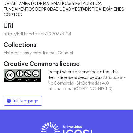
DEPARTAMENTO DE MATEMÁTICAS Y ESTADÍSTICA
FUNDAMENTOS DE PROBABILIDAD Y ESTADÍSTICA
EXÁMENES
CORTOS
URI
http://hdl.handle.net/10906/3124
Collections
Matemáticas y estadística - General
Creative Commons license
Except where otherwised noted, this
item's license is described as
Atribución-
NoComercial-SinDerivadas 4.0
Internacional (CC BY-NC-ND 4.0)
Full item page