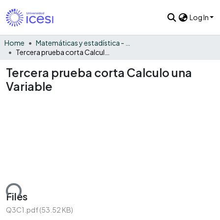
Log In
Home
Matemáticas y estadística - General
Tercera prueba corta Calculo una Variable
Tercera prueba corta Calculo una
Variable
ding...
Files
Q3C1.pdf
(53.52 KB)