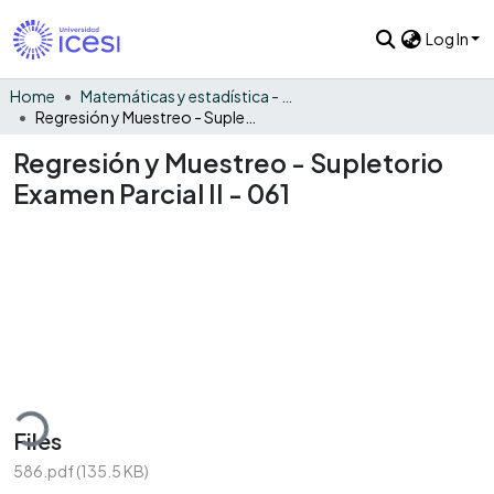
Log In
Home
Matemáticas y estadística - General
Regresión y Muestreo - Supletorio Examen Parcial II - 061
Regresión y Muestreo - Supletorio
Examen Parcial II - 061
ding...
Files
586.pdf
(135.5 KB)