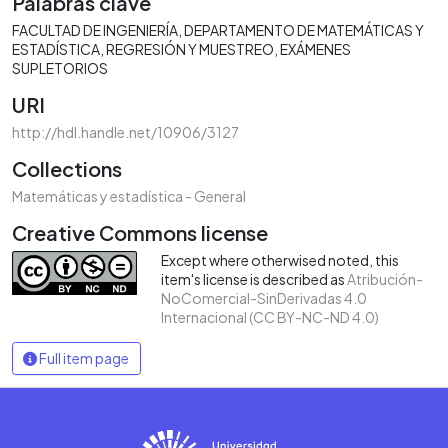
Palabras clave
FACULTAD DE INGENIERÍA
DEPARTAMENTO DE MATEMÁTICAS Y
ESTADÍSTICA
REGRESIÓN Y MUESTREO
EXÁMENES
SUPLETORIOS
URI
http://hdl.handle.net/10906/3127
Collections
Matemáticas y estadística - General
Creative Commons license
Except where otherwised noted, this
item's license is described as
Atribución-
NoComercial-SinDerivadas 4.0
Internacional (CC BY-NC-ND 4.0)
Full item page