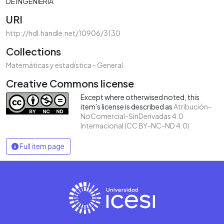
DE INGENIERÍA
URI
http://hdl.handle.net/10906/3130
Collections
Matemáticas y estadística - General
Creative Commons license
Except where otherwised noted, this
item's license is described as
Atribución-
NoComercial-SinDerivadas 4.0
Internacional (CC BY-NC-ND 4.0)
Full item page