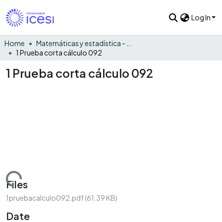
Log In
Home
Matemáticas y estadística - General
1 Prueba corta cálculo 092
1 Prueba corta cálculo 092
Loading...
Files
1pruebacalculo092.pdf
(61.39 KB)
Date