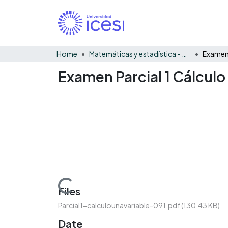
Home
Matemáticas y estadística - General
Examen Parcial 1 Cálculo
Loading...
Files
Parcial1-calculounavariable-091.pdf
(130.43 KB)
Date