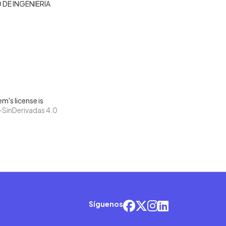
 DE INGENIERÍA
m's license is
SinDerivadas 4.0
Síguenos