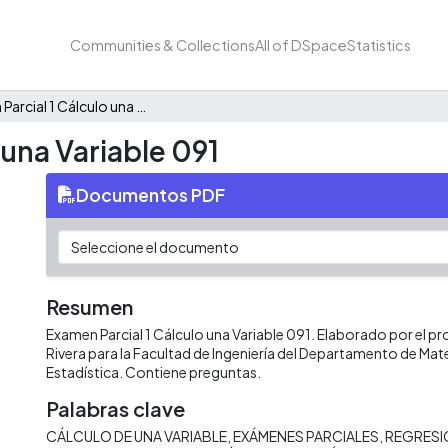
Communities & Collections
All of DSpace
Statistics
Examen Parcial 1 Cálculo una Variable 091
 una Variable 091
Documentos PDF
Resumen
Examen Parcial 1 Cálculo una Variable 091. Elaborado por el p
Rivera para la Facultad de Ingeniería del Departamento de Ma
Estadística. Contiene preguntas.
Palabras clave
CÁLCULO DE UNA VARIABLE
EXÁMENES PARCIALES
REGRESI