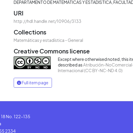
DEPARTAMENTO DE MATEMÁTICAS Y ESTADÍSTICA
FACULTAD
URI
http://hdl.handle.net/10906/3133
Collections
Matemáticas y estadística - General
Creative Commons license
Except where otherwised noted, this ite
described as
Atribución-NoComercial-
Internacional (CC BY-NC-ND 4.0)
Full item page
le 18 No. 122-135
a
555 2334