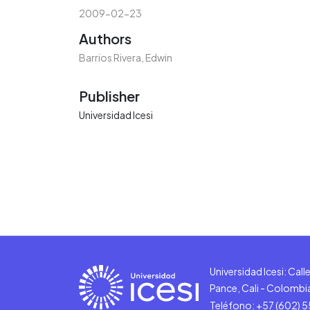
2009-02-23
Authors
Barrios Rivera, Edwin
Publisher
Universidad Icesi
Universidad Icesi: Cal
Pance, Cali - Colombi
Teléfono: +57 (602) 