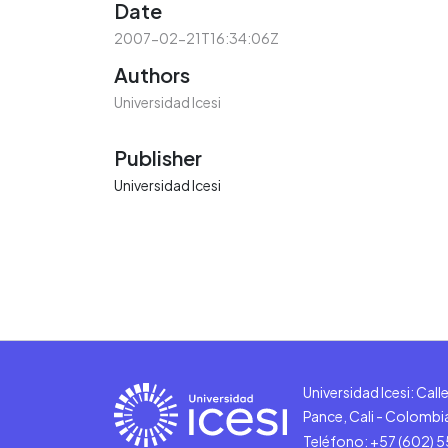
Date
2007-02-21T16:34:06Z
Authors
Universidad Icesi
Publisher
Universidad Icesi
Universidad Icesi: Cal
Pance, Cali - Colombi
Teléfono: +57 (602) 