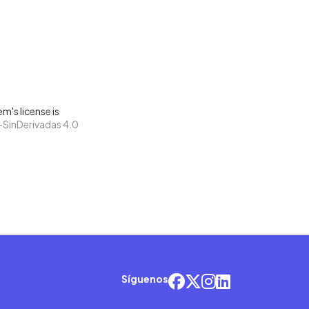
m's license is
SinDerivadas 4.0
Síguenos