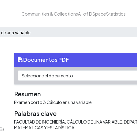
Communities & Collections
All of DSpace
Statistics
 de una Variable
Documentos PDF
Resumen
Examen corto 3 Cálculo en una variable
Palabras clave
FACULTAD DE INGENIERÍA
CÁLCULO DE UNA VARIABLE
DEPA
MATEMÁTICAS Y ESTADÍSTICA
B)