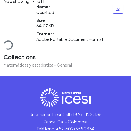
Now showing
1 - 1 of 1
Name:
Quiz4.pdf
Size:
64.07 KB
oading...
Format:
Adobe Portable Document Format
Collections
Matemáticas y estadística - General
Universidad Icesi: Calle 18 No. 122-135
Pance, Cali - Colombia
Teléfono: +57 (602) 555 2334