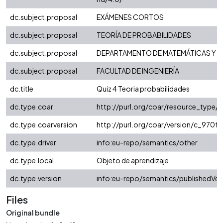
dc.subject.proposal
EXÁMENES CORTOS
dc.subject.proposal
TEORÍA DE PROBABILIDADES
dc.subject.proposal
DEPARTAMENTO DE MATEMÁTICAS Y E
dc.subject.proposal
FACULTAD DE INGENIERÍA
dc.title
Quiz 4 Teoria probabilidades
dc.type.coar
http://purl.org/coar/resource_type/
dc.type.coarversion
http://purl.org/coar/version/c_970
dc.type.driver
info:eu-repo/semantics/other
dc.type.local
Objeto de aprendizaje
dc.type.version
info:eu-repo/semantics/publishedVer
Files
Original bundle