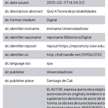
dc.date.issued
2010-02-11T14:04:31Z
dc.description.abstract
Quiz 4 Teoría de probabilidades
dc.format.medium
Digital
dc.identifier.instname
instname:Universidad Icesi
dc.identifier.reponame
reponame:Biblioteca Digital
dc.identifier.repourl
repourl:https://repository.icesi.edu.c
dc.identifier.uri
http://hdl.handle.net/10906/3152
dc.language.iso
spa
dc.publisher
Universidad Icesi
dc.publisher.place
Santiago de Cali
EL AUTOR, expresa que la obra objeto d
autorización es original y la elaboró sin
suplantar los derechos de autor de terc
forma, la obra es de su exclusiva autoría
titularidad sobre éste. PARÁGRAFO: en