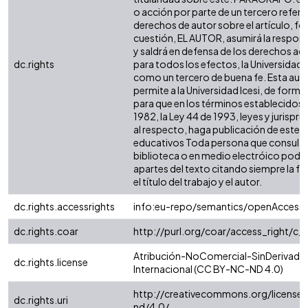
o acción por parte de un tercero refere
derechos de autor sobre el artículo, fol
cuestión, EL AUTOR, asumirá la respons
y saldrá en defensa de los derechos aq
dc.rights
para todos los efectos, la Universidad I
como un tercero de buena fe. Esta auto
permite a la Universidad Icesi, de forma 
para que en los términos establecidos e
1982, la Ley 44 de 1993, leyes y jurispr
al respecto, haga publicación de este c
educativos Toda persona que consulte 
biblioteca o en medio electróico podr
apartes del texto citando siempre la fu
el título del trabajo y el autor.
dc.rights.accessrights
info:eu-repo/semantics/openAccess
dc.rights.coar
http://purl.org/coar/access_right/c_
Atribución-NoComercial-SinDerivadas
dc.rights.license
Internacional (CC BY-NC-ND 4.0)
http://creativecommons.org/license
dc.rights.uri
nd/4.0/