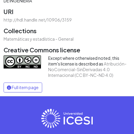
DE INGENIERÍA
URI
http://hdl.handle.net/10906/3159
Collections
Matemáticas y estadística - General
Creative Commons license
Except where otherwised noted, this
item's license is described as
Atribución-
NoComercial-SinDerivadas 4.0
Internacional (CC BY-NC-ND 4.0)
Full item page