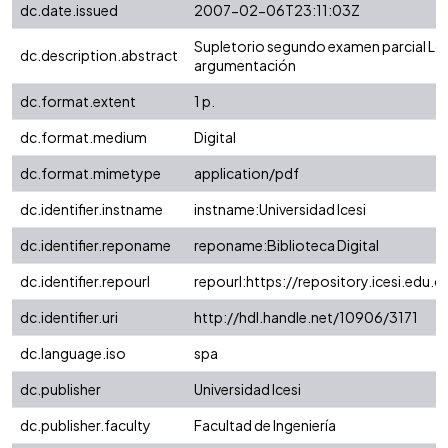
dc.date.issued
2007-02-06T23:11:03Z
Supletorio segundo examen parcial Ló
dc.description.abstract
argumentación
dc.format.extent
1 p.
dc.format.medium
Digital
dc.format.mimetype
application/pdf
dc.identifier.instname
instname:Universidad Icesi
dc.identifier.reponame
reponame:Biblioteca Digital
dc.identifier.repourl
repourl:https://repository.icesi.edu.c
dc.identifier.uri
http://hdl.handle.net/10906/3171
dc.language.iso
spa
dc.publisher
Universidad Icesi
dc.publisher.faculty
Facultad de Ingeniería