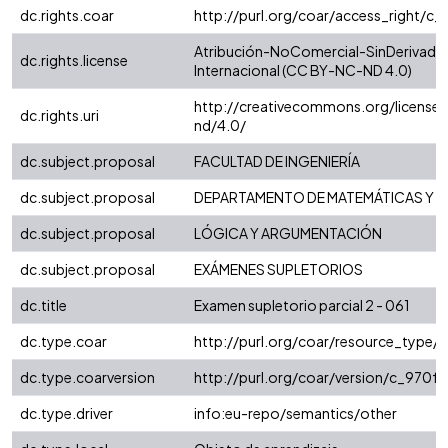
dc.rights.coar
http://purl.org/coar/access_right/c_
Atribución-NoComercial-SinDerivadas
dc.rights.license
Internacional (CC BY-NC-ND 4.0)
http://creativecommons.org/license
dc.rights.uri
nd/4.0/
dc.subject.proposal
FACULTAD DE INGENIERÍA
dc.subject.proposal
DEPARTAMENTO DE MATEMÁTICAS Y E
dc.subject.proposal
LÓGICA Y ARGUMENTACIÓN
dc.subject.proposal
EXÁMENES SUPLETORIOS
dc.title
Examen supletorio parcial 2 - 061
dc.type.coar
http://purl.org/coar/resource_type/
dc.type.coarversion
http://purl.org/coar/version/c_970
dc.type.driver
info:eu-repo/semantics/other