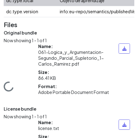
dc.type.local
Objeto de aprendizaje
dc.type.version
info:eu-repo/semantics/publishedVer
Files
Original bundle
Now showing
1 - 1 of 1
Name:
061-Logica_y_Argumentacion-
Segundo_Parcial_Supletorio_1-
Carlos_Ramirez.pdf
Size:
86.41 KB
Loading...
Format:
Adobe Portable Document Format
License bundle
Now showing
1 - 1 of 1
Name:
license.txt
Size: