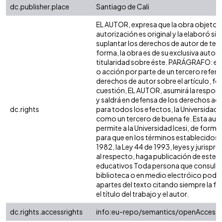
dc.publisher.place
Santiago de Cali
EL AUTOR, expresa que la obra objeto d
autorización es original y la elaboró sin
suplantar los derechos de autor de terc
forma, la obra es de su exclusiva autoría
titularidad sobre éste. PARÁGRAFO: en
o acción por parte de un tercero refere
derechos de autor sobre el artículo, fol
cuestión, EL AUTOR, asumirá la respons
y saldrá en defensa de los derechos aq
dc.rights
para todos los efectos, la Universidad I
como un tercero de buena fe. Esta auto
permite a la Universidad Icesi, de forma 
para que en los términos establecidos e
1982, la Ley 44 de 1993, leyes y jurispr
al respecto, haga publicación de este c
educativos Toda persona que consulte 
biblioteca o en medio electróico podr
apartes del texto citando siempre la fu
el título del trabajo y el autor.
dc.rights.accessrights
info:eu-repo/semantics/openAccess