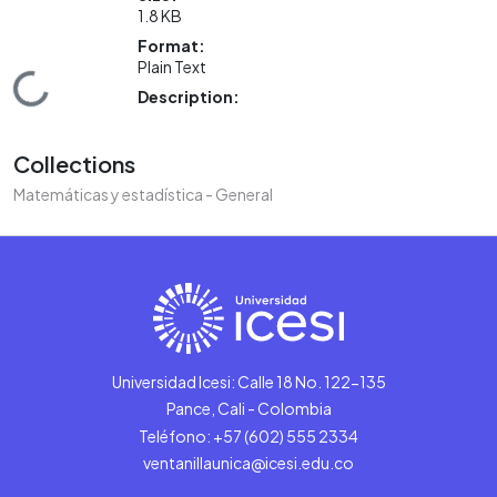
1.8 KB
Format:
Plain Text
Loading...
Description:
Collections
Matemáticas y estadística - General
Universidad Icesi: Calle 18 No. 122-135
Pance, Cali - Colombia
Teléfono: +57 (602) 555 2334
ventanillaunica@icesi.edu.co